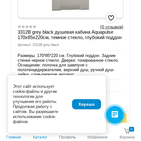
(0 отзывов)
3312B grey black душевая кабина Aquapulse
170х85х220см, темное стекло, глубокий поддон
Артикул: 3312B grey black
Размеры: 170*85*220 см. Глубокий поддон. Задние
стенки черное стекло. Дверки: тонированное стекло.
Оснащение: полочка для шампуня с
полотенцедержателем, верхний душ, ручной душ-
лейка, слив-перелив автомат
Добавить к сравнению
Этот сайт использует
cookie-файлы и другие
технологии для
Количество:
улучшения его работы.
Хорошо
Продолжая работу с
сайтом, Вы разрешаете
руб.
72 270.00
использование cookie-
66 488.40
руб.
файлов.
(шт)
0
0
Главная
Каталог
Профиль
Избранное
Корзина