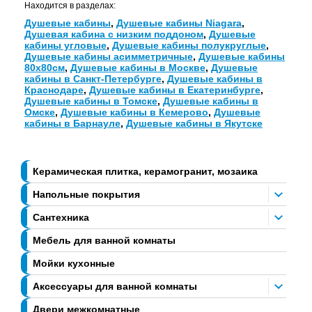
Находится в разделах:
Душевые кабины
,
Душевые кабины Niagara
,
Душевая кабина с низким поддоном
,
Душевые
кабины угловые
,
Душевые кабины полукруглые
,
Душевые кабины асимметричные
,
Душевые кабины
80х80см
,
Душевые кабины в Москве
,
Душевые
кабины в Санкт-Петербурге
,
Душевые кабины в
Краснодаре
,
Душевые кабины в Екатеринбурге
,
Душевые кабины в Томске
,
Душевые кабины в
Омске
,
Душевые кабины в Кемерово
,
Душевые
кабины в Барнауле
,
Душевые кабины в Якутске
Керамическая плитка, керамогранит, мозаика
Напольные покрытия
Сантехника
Мебель для ванной комнаты
Мойки кухонные
Аксессуары для ванной комнаты
Двери межкомнатные