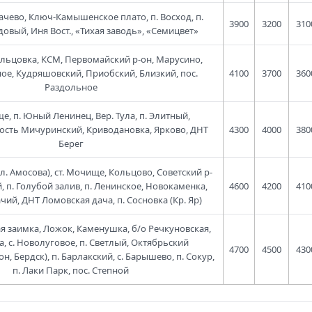
лмачево, Ключ-Камышенское плато, п. Восход, п.
3900
3200
310
овый, Иня Вост., «Тихая заводь», «Семицвет»
Ельцовка, КСМ, Первомайский р-он, Марусино,
ое, Кудряшовский, Приобский, Близкий, пос.
4100
3700
360
Раздольное
е, п. Юный Ленинец, Вер. Тула, п. Элитный,
ость Мичуринский, Криводановка, Ярково, ДНТ
4300
4000
380
Берег
ул. Амосова), ст. Мочище, Кольцово, Советский р-
й, п. Голубой залив, п. Ленинское, Новокаменка,
4600
4200
410
ачий, ДНТ Ломовская дача, п. Сосновка (Кр. Яр)
ая заимка, Ложок, Каменушка, б/о Речкуновская,
а, с. Новолуговое, п. Светлый, Октябрьский
4700
4500
430
, Бердск), п. Барлакский, с. Барышево, п. Сокур,
п. Лаки Парк, пос. Степной