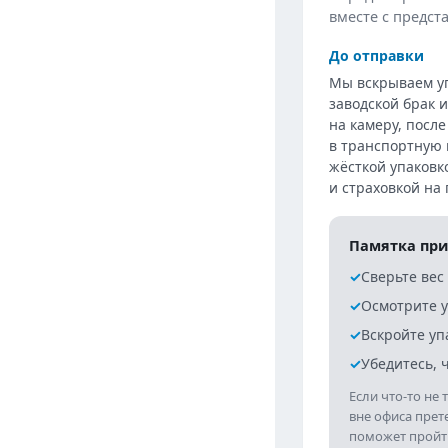
вместе с предст
До отправки
Мы вскрываем уп
заводской брак 
на камеру, посл
в транспортную
жёсткой упаковк
и страховкой на
Памятка при
✓︎
Сверьте вес
✓︎
Осмотрите у
✓︎
Вскройте уп
✓︎
Убедитесь, ч
Если что-то не
вне офиса прет
поможет пройти