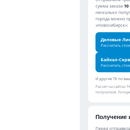
сумма заказа
10
несколько попул
города можно пр
«Новосибирск»:
Деловые Ли
Рассчитать сто
Байкал-Сер
Рассчитать сто
И другие ТК по в
Расчёт на сайтах 
получателя. Точну
Получение 
Перед отправкой