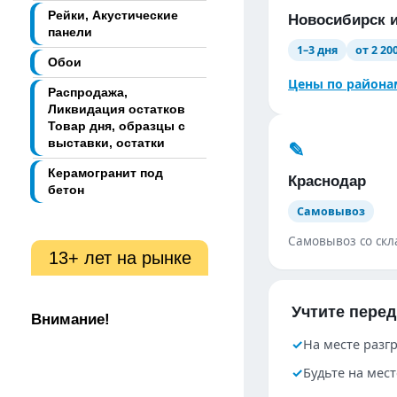
Рейки, Акустические
Новосибирск и
панели
1–3 дня
от 2 20
Обои
Цены по района
Распродажа,
Ликвидация остатков
Товар дня, образцы с
✎︎
выставки, остатки
Керамогранит под
Краснодар
бетон
Самовывоз
Самовывоз со скл
13+ лет на рынке
Учтите пере
Внимание!
✓︎
На месте разг
✓︎
Будьте на мес