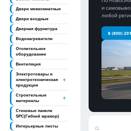
По Новосиб
и самовывоз
Двери межкомнатные
любой реги
Двери входные
Дверная фурнитура
8 (800) 20
Водонагреватели
Отопительное
оборудование
Вентиляция
Электротовары и
электротехническая
продукция
Строительные
материалы
Стеновые панели
SPC(Гибкий мрамор)
⌂︎
Интерьерные листы