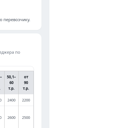
ю перевозчику.
неджера по
1–
50,1–
от
60
90
.
т.р.
т.р.
0
2400
2200
0
2600
2500