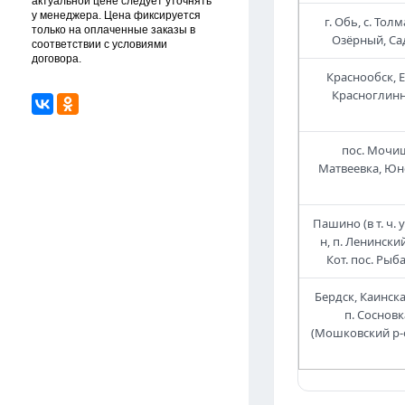
актуальной цене следует уточнять
у менеджера. Цена фиксируется
г. Обь, с. То
только на оплаченные заказы в
Озёрный, Сад
соответствии с условиями
договора.
Краснообск, 
Красноглинн
пос. Мочищ
Матвеевка, Юн
Пашино (в т. ч. 
н, п. Ленински
Кот. пос. Рыб
Бердск, Каинск
п. Сосновк
(Мошковский р-он