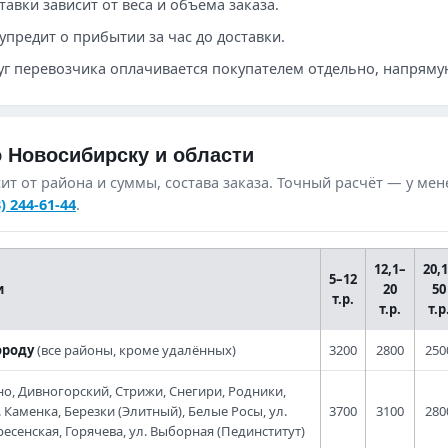
авки зависит от веса и объёма заказа.
упредит о прибытии за час до доставки.
уг перевозчика оплачивается покупателем отдельно, напряму
о Новосибирску и области
ит от района и суммы, состава заказа. Точный расчёт — у ме
3) 244-61-44
.
12,1–
20,
5–12
и
20
50
т.р.
т.р.
т.р
ороду
(все районы, кроме удалённых)
3200
2800
250
о, Дивногорский, Стрижи, Снегири, Родники,
. Каменка, Березки (Элитный), Белые Росы, ул.
3700
3100
280
есенская, Горячева, ул. Выборная (Пединститут)