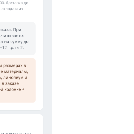
00. Доставка до
 склада и из
аказа. При
есчитывается
а на сумму до
2 т.р.) × 2.
и размерах в
ые материалы,
а, линолеум и
 в заказе
-й колонке +
, минимальная