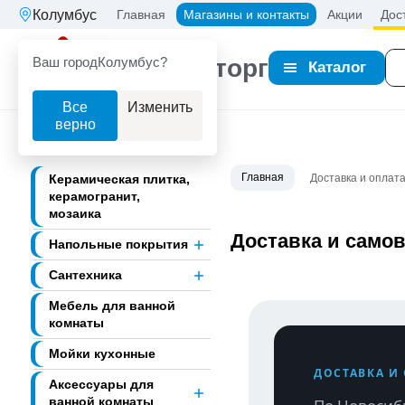
Колумбус
Главная
Магазины и контакты
Акции
Дос
Ваш город
Колумбус?
Партнерторг
Каталог
Все
Изменить
верно
Главная
Керамическая плитка,
Доставка и оплат
керамогранит,
мозаика
Доставка и само
Напольные покрытия
Сантехника
Мебель для ванной
комнаты
Мойки кухонные
ДОСТАВКА И
Аксессуары для
ванной комнаты