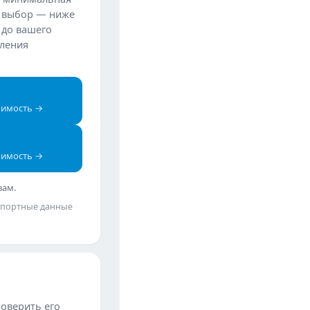
ш выбор — ниже
 до вашего
вления
оимость →
оимость →
вам.
спортные данные
роверить его