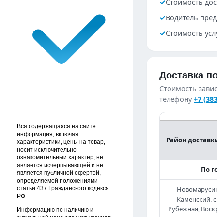
✓︎
Стоимость дост
✓︎
Водитель пред
✓︎
Стоимость усл
Доставка п
Стоимость завис
телефону
+7 (38
Вся содержащаяся на сайте
информация, включая
Район доставк
характеристики, цены на товар,
носит исключительно
ознакомительный характер, не
является исчерпывающей и не
По г
является публичной офертой,
определяемой положениями
статьи 437 Гражданского кодекса
Новомарусин
РФ.
Каменский, с
Рубежная, Воскр
Информацию по наличию и