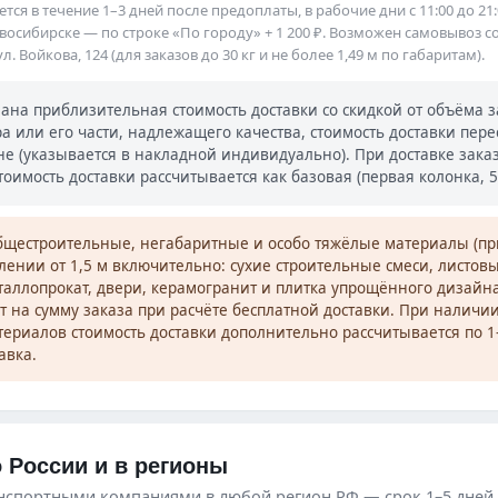
тся в течение 1–3 дней после предоплаты, в рабочие дни с 11:00 до 21:
восибирске — по строке «По городу» + 1 200 ₽. Возможен самовывоз со
л. Войкова, 124 (для заказов до 30 кг и не более 1,49 м по габаритам).
зана приблизительная стоимость доставки со скидкой от объёма з
ра или его части, надлежащего качества, стоимость доставки пер
не (указывается в накладной индивидуально). При доставке заказ
тоимость доставки рассчитывается как базовая (первая колонка, 5–1
щестроительные, негабаритные и особо тяжёлые материалы (пр
ении от 1,5 м включительно: сухие строительные смеси, листов
аллопрокат, двери, керамогранит и плитка упрощённого дизайн
яют на сумму заказа при расчёте бесплатной доставки. При наличии
ериалов стоимость доставки дополнительно рассчитывается по 1
авка.
 России и в регионы
нспортными компаниями в любой регион РФ — срок 1–5 дней