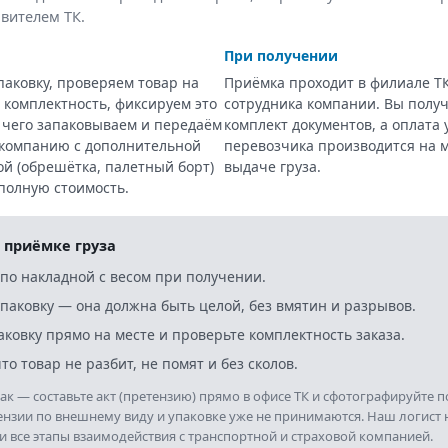
авителем ТК.
При получении
аковку, проверяем товар на
Приёмка проходит в филиале ТК
и комплектность, фиксируем это
сотрудника компании. Вы полу
е чего запаковываем и передаём
комплект документов, а оплата 
 компанию с дополнительной
перевозчика производится на м
ой (обрешётка, палетный борт)
выдаче груза.
 полную стоимость.
 приёмке груза
 по накладной с весом при получении.
паковку — она должна быть целой, без вмятин и разрывов.
аковку прямо на месте и проверьте комплектность заказа.
то товар не разбит, не помят и без сколов.
 так — составьте акт (претензию) прямо в офисе ТК и сфотографируйте 
ензии по внешнему виду и упаковке уже не принимаются. Наш логист н
 все этапы взаимодействия с транспортной и страховой компанией.