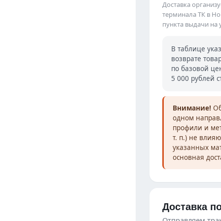
Доставка организуе
терминала ТК в Но
пункта выдачи на у
В таблице ука
возврате това
по базовой це
5 000 рублей с
Внимание!
Об
одном направл
профили и мет
т. п.) не вли
указанных мат
основная дост
Доставка по
Отправляем тра