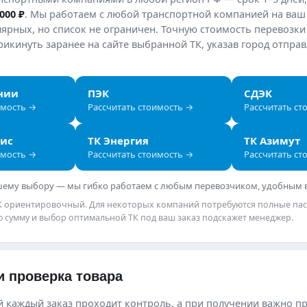
 000 ₽
. Мы работаем с любой транспортной компанией на ва
ярных, но список не ограничен. Точную стоимость перевозки
икинуть заранее на сайте выбранной ТК, указав город отпра
нии
ПЭК
СДЭК
имость →
Рассчитать стоимость →
Рассчитать ст
вис
ТК Энергия
ТК Азимут
имость →
Рассчитать стоимость →
Рассчитать ст
ашему выбору — мы гибко работаем с любым перевозчиком, удобным 
ТК ориентировочный. Для некоторых компаний потребуются полные па
ю сумму и выбор оптимальной ТК под ваш заказ подскажет менеджер.
и проверка товара
 каждый заказ проходит контроль, а при получении важно п