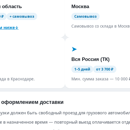
 область
Москва
0 ₽
+ самовывоз
Самовывоз
Самовывоз со склада в Москв
м ниже
↓
➤︎
Вся Россия (ТК)
1–5 дней
от 3 700 ₽
ада в Краснодаре.
Мин. сумма заказа — 10 000 
д оформлением доставки
рузки должен быть свободный проезд для грузового автомобил
те в назначенное время — повторный выезд оплачивается отд