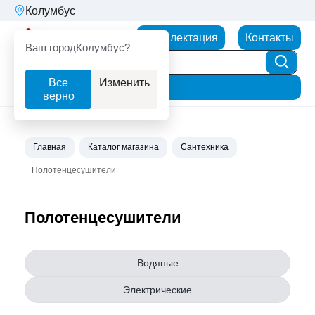
Колумбус
Партнерторг
Комплектация
Контакты
Ваш город
Колумбус?
Все
Изменить
Фильтр
верно
Главная
Каталог магазина
Сантехника
Полотенцесушители
Полотенцесушители
Водяные
Электрические