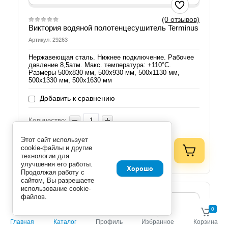
(0 отзывов)
Виктория водяной полотенцесушитель Terminus
Артикул: 29263
Нержавеющая сталь. Нижнее подключение. Рабочее
давление 8,5атм. Макс. температура: +110°C.
Размеры 500х830 мм, 500х930 мм, 500х1130 мм,
500х1330 мм, 500х1630 мм
Добавить к сравнению
Количество:
Этот сайт использует
руб.
9 765.00
cookie-файлы и другие
технологии для
8 983.80
руб. (шт)
улучшения его работы.
Хорошо
Продолжая работу с
сайтом, Вы разрешаете
использование cookie-
файлов.
0
0
Главная
Каталог
Профиль
Избранное
Корзина