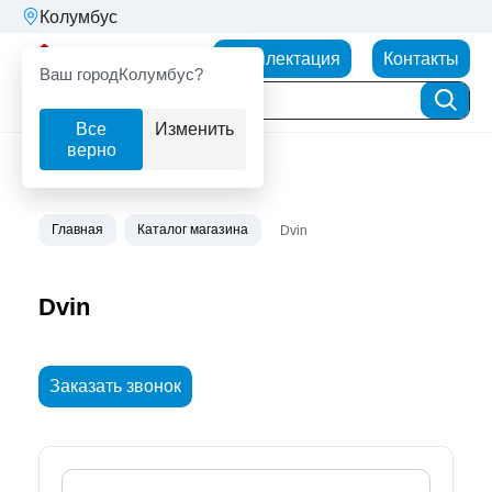
Колумбус
Партнерторг
Комплектация
Контакты
Ваш город
Колумбус?
Все
Изменить
верно
Главная
Каталог магазина
Dvin
Dvin
Заказать звонок