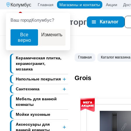
Колумбус
Главная
Магазины и контакты
Акции
Дос
Ваш город
Колумбус?
Партнерторг
Каталог
Все
Изменить
верно
Главная
Каталог магазина
Керамическая плитка,
керамогранит,
мозаика
Grois
Напольные покрытия
Сантехника
Мебель для ванной
комнаты
Мойки кухонные
Аксессуары для
ванной комнаты