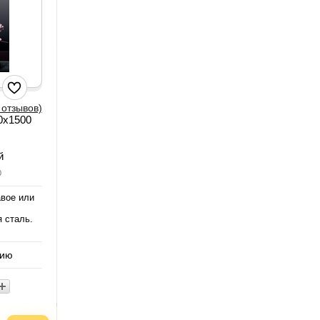
 отзывов)
0x1500
й
0
авое или
 сталь.
нию