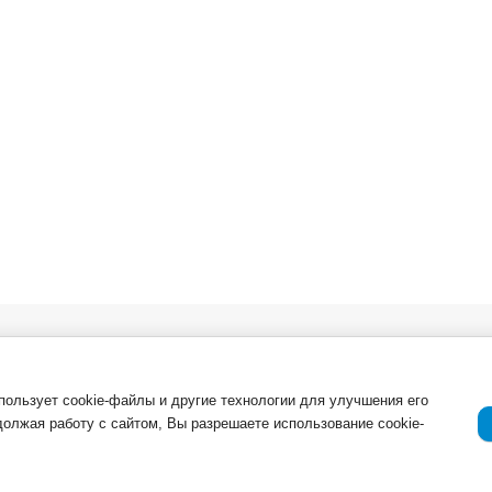
в. Опт
О компании
Важная инфор
Новости
ля
Возврат товар
спользует cookie-файлы и другие технологии для улучшения его
должая работу с сайтом, Вы разрешаете использование cookie-
Приемка товар
Отзывы о компании и услугах
ации
Гарантия
Политика конф