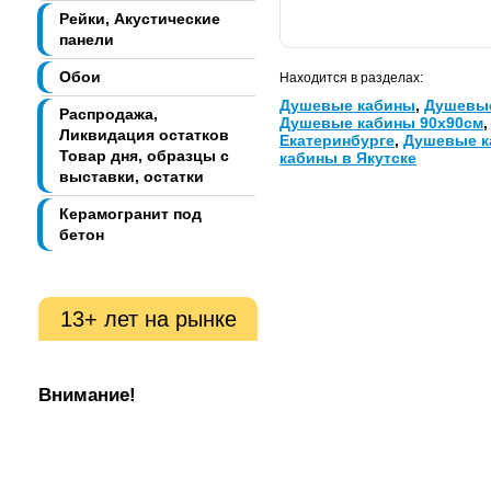
Рейки, Акустические
панели
Обои
Находится в разделах:
Душевые кабины
,
Душевые
Распродажа,
Душевые кабины 90х90см
Ликвидация остатков
Екатеринбурге
,
Душевые к
Товар дня, образцы с
кабины в Якутске
выставки, остатки
Керамогранит под
бетон
13+ лет на рынке
Внимание!