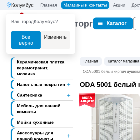
Колумбус
Главная
Магазины и контакты
Акции
Дос
Ваш город
Колумбус?
Партнерторг
Каталог
Все
Изменить
верно
Главная
Каталог магазина
Керамическая плитка,
керамогранит,
ODA 5001 белый кирпич душевая
мозаика
ODA 5001 белый к
Напольные покрытия
Сантехника
Мебель для ванной
комнаты
Мойки кухонные
Аксессуары для
ванной комнаты