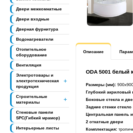
Двери межкомнатные
Двери входные
Дверная фурнитура
Водонагреватели
Отопительное
Описание
Парам
оборудование
Вентиляция
ODA 5001 белый к
Электротовары и
электротехническая
Размеры (мм):
900х90
продукция
Глубокий акриловый
Строительные
Боковые стекла и две
материалы
Задние стенки стекло
Стеновые панели
Центральная панель 
SPC(Гибкий мрамор)
2 откатные двери
Интерьерные листы
Комплектация:
тропич