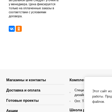
актуальной цене следует уточнять
у менеджера. Цена фиксируется
только на оплаченные заказы в
соответствии с условиями
договора.
Магазины и контакты
Комплектация объекто
Доставка и оплата
Специальные условия д
Этот сайт и
дизайнеров интерьера
работы. Про
Готовые проекты
Опт. Торгующие организ
файлов.
Школа ремонта
Акции