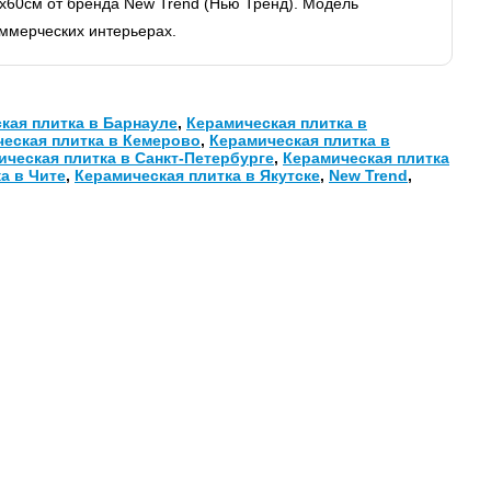
х60см от бренда New Trend (Нью Тренд). Модель
оммерческих интерьерах.
кая плитка в Барнауле
,
Керамическая плитка в
еская плитка в Кемерово
,
Керамическая плитка в
ическая плитка в Санкт-Петербурге
,
Керамическая плитка
а в Чите
,
Керамическая плитка в Якутске
,
New Trend
,