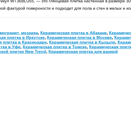
тикул WT36BLU55, — это глянцевая плитка настенная в размере 30
ой фактурой поверхности и подходит для пола и стен в жилых и к
могранит, мозаика
,
Керамическая плитка в Абакане
,
Керамичес
ая плитка в Иркутске
,
Керамическая плитка в Москве
,
Керамич
я плитка в Краснодаре
,
Керамическая плитка в Кызыле
,
Керам
тка в Уфе
,
Керамическая плитка в Томске
,
Керамическая плитк
ской плитки New Trend
,
Керамическая плитка для ванной