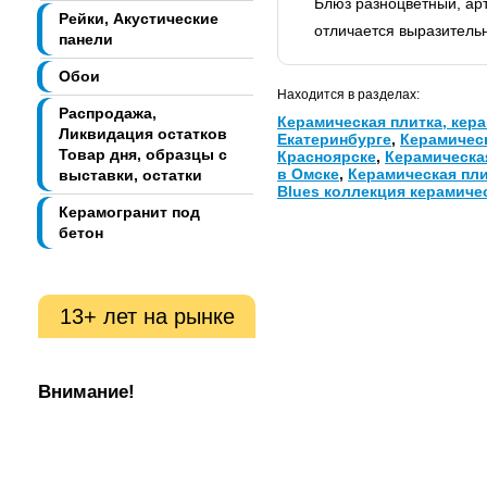
Блюз разноцветный, ар
Рейки, Акустические
отличается выразительн
панели
Обои
Находится в разделах:
Распродажа,
Керамическая плитка, кера
Ликвидация остатков
Екатеринбурге
,
Керамическ
Товар дня, образцы с
Красноярске
,
Керамическа
в Омске
,
Керамическая пли
выставки, остатки
Blues коллекция керамиче
Керамогранит под
бетон
13+ лет на рынке
Внимание!