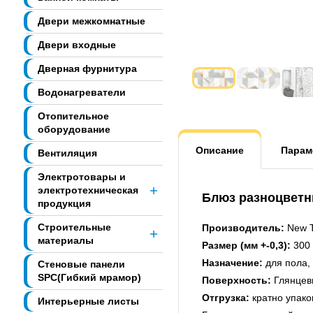
Двери межкомнатные
Двери входные
Дверная фурнитура
Водонагреватели
Отопительное
оборудование
Описание
Парам
Вентиляция
Электротовары и
электротехническая
Блюз разноцветны
продукция
Строительные
Производитель:
New T
материалы
Размер (мм +-0,3):
300 
Назначение:
для пола, 
Стеновые панели
SPC(Гибкий мрамор)
Поверхность:
Глянцев
Отгрузка:
кратно упако
Интерьерные листы