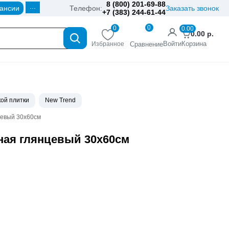
8 (800) 201-69-88
...
ансии
Телефон:
Заказать звонок
+7 (383) 244-61-44
0
0
0.00
0.00
р.
Войти
Корзина
Избранное
Сравнение
ой плитки
New Trend
цевый 30х60см
нная глянцевый 30х60см