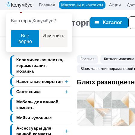
Колумбус
Главная
Магазины и контакты
Акции
Дос
Ваш город
Колумбус?
Партнерторг
Каталог
Все
Изменить
верно
Главная
Каталог магазина
Керамическая плитка,
керамогранит,
Blues коллекция керамической 
мозаика
Блюз разноцветны
Напольные покрытия
Сантехника
Мебель для ванной
комнаты
Мойки кухонные
Аксессуары для
ванной комнаты