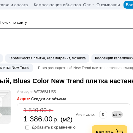
тавка и оплата
Комплектация объектов. Опт
О компании
Вак
Керамическая плитка, керамогранит, мозаика
Коллекции керамическ
плитки New Trend
Блюз разноцветный New Trend плитка настенная глян
й, Blues Color New Trend плитка насте
Артикул:
WT36BLU55
Акция:
Скидки от объема
1 540.00 р.
Мне нужно:
1 386.00
р. (м2)
Добавить к сравнению
КУПИТЬ