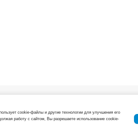
в. Опт
О компании
Важная инфор
Новости
ля
Возврат товар
спользует cookie-файлы и другие технологии для улучшения его
должая работу с сайтом, Вы разрешаете использование cookie-
Приемка товар
Отзывы о компании и услугах
ации
Гарантия
Политика конф