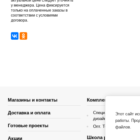
актуальной цене следует уточнять
у менеджера. Цена фиксируется
только на оплаченные заказы в
соответствии с условиями
договора.
Магазины и контакты
Комплектация объекто
Доставка и оплата
Специальные условия д
Этот сайт и
дизайнеров интерьера
работы. Про
Готовые проекты
Опт. Торгующие организ
файлов.
Школа ремонта
Акции