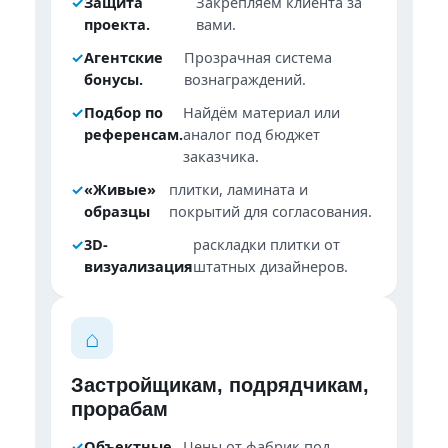
✓︎
Защита
Закрепляем клиента за
проекта.
вами.
✓︎
Агентские
Прозрачная система
бонусы.
вознаграждений.
✓︎
Подбор по
Найдём материал или
референсам.
аналог под бюджет
заказчика.
✓︎
«Живые»
плитки, ламината и
образцы
покрытий для согласования.
✓︎
3D-
раскладки плитки от
визуализация
штатных дизайнеров.
⌂︎
Застройщикам, подрядчикам,
прорабам
✓︎
Объектные
Цены от фабрик под