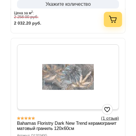
Укажите количество
2
Цена за м
:
руб.
2 258.00
2 032.20
руб.
(1 отзыв)
Bahamas Floristry Dark New Trend керамогранит
матовый граниль 120х60см
Артикул: D120240G