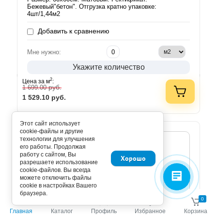
Бежевый"бетон". Отгрузка кратно упаковке:
4шт/1,44м2
Добавить к сравнению
Мне нужно:
Укажите количество
2
Цена за м
:
руб.
1 699.00
1 529.10
руб.
Этот сайт использует
cookie-файлы и другие
технологии для улучшения
его работы. Продолжая
работу с сайтом, Вы
Хорошо
разрешаете использование
cookie-файлов. Вы всегда
можете отключить файлы
cookie в настройках Вашего
браузера.
0
0
Главная
Каталог
Профиль
Избранное
Корзина