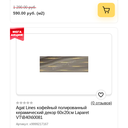
руб.
1 290.00
590.00
руб. (м2)
(0 отзывов)
Agat Lines кофейный полированный
керамический декор 60х20см Laparet
VT\B40\60081
Артикул: х9999217167