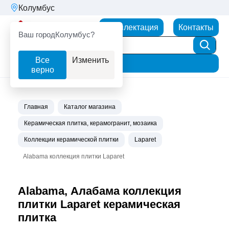
Колумбус
Партнерторг
Комплектация
Контакты
Ваш город
Колумбус?
Все
Изменить
Фильтр
верно
Главная
Каталог магазина
Керамическая плитка, керамогранит, мозаика
Коллекции керамической плитки
Laparet
Alabama коллекция плитки Laparet
Alabama, Алабама коллекция
плитки Laparet керамическая
плитка