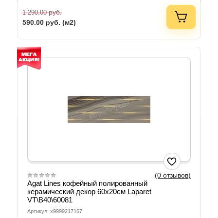
руб.
1 290.00
590.00
руб. (м2)
(0 отзывов)
Agat Lines кофейный полированный
керамический декор 60х20см Laparet
VT\B40\60081
Артикул: х9999217167