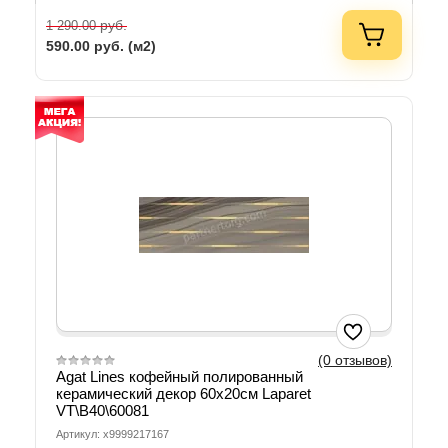
руб.
1 290.00
590.00
руб. (м2)
(0 отзывов)
Agat Lines кофейный полированный
керамический декор 60х20см Laparet
VT\B40\60081
Артикул: х9999217167