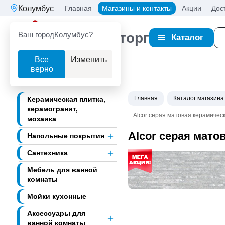
Колумбус
Главная
Магазины и контакты
Акции
Дос
Ваш город
Колумбус?
Партнерторг
Каталог
Все
Изменить
верно
Главная
Каталог магазина
Керамическая плитка,
керамогранит,
Alcor серая матовая керамическ
мозаика
Alcor серая матов
Напольные покрытия
Сантехника
Мебель для ванной
комнаты
Мойки кухонные
Аксессуары для
ванной комнаты