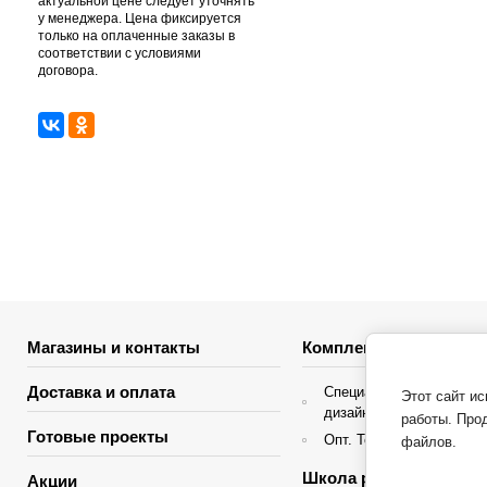
актуальной цене следует уточнять
у менеджера. Цена фиксируется
только на оплаченные заказы в
соответствии с условиями
договора.
Магазины и контакты
Комплектация объекто
Доставка и оплата
Специальные условия д
Этот сайт и
дизайнеров интерьера
работы. Про
Готовые проекты
Опт. Торгующие организ
файлов.
Школа ремонта
Акции