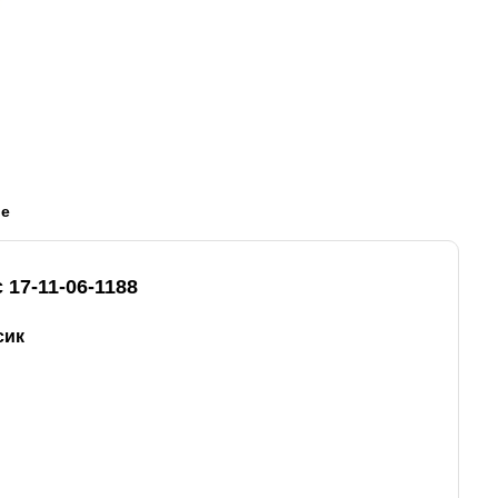
ые
 17-11-06-1188
сик