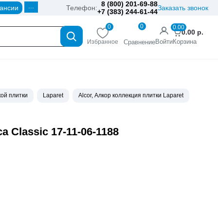
8 (800) 201-69-88
...
ансии
Телефон:
Заказать звонок
+7 (383) 244-61-44
0
0
0.00
0.00
р.
Войти
Корзина
Избранное
Сравнение
ой плитки
Laparet
Alcor, Алкор коллекция плитки Laparet
 Classic 17-11-06-1188