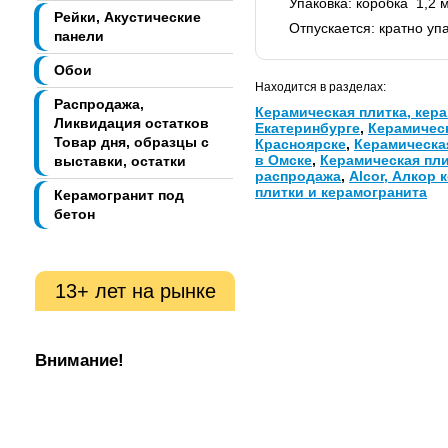
Упаковка: коробка 1,2 м
Рейки, Акустические
Отпускается: кратно уп
панели
Обои
Находится в разделах:
Распродажа,
Керамическая плитка, кера
Ликвидация остатков
Екатеринбурге
,
Керамическ
Товар дня, образцы с
Красноярске
,
Керамическа
в Омске
,
Керамическая пли
выставки, остатки
распродажа
,
Alcor, Алкор 
плитки и керамогранита
Керамогранит под
бетон
13+ лет на рынке
Внимание!