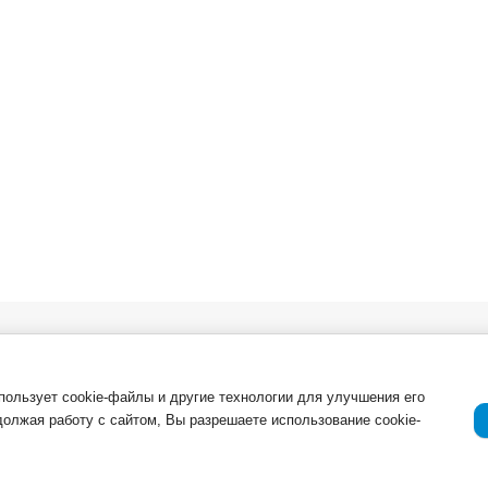
в. Опт
О компании
Важная инфор
Новости
ля
Возврат товар
спользует cookie-файлы и другие технологии для улучшения его
должая работу с сайтом, Вы разрешаете использование cookie-
Приемка товар
Отзывы о компании и услугах
ации
Гарантия
Политика конф