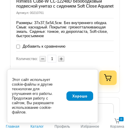
Rimless Cube-W CL-12248D безободковый
подвесной унитаз с сидением Soft Close Aquanet
Артикул: 00210761
Размеры: 37х37,5х54,5см. Без внутреннего ободка.
Смыв: каскадный. Покрытие: грязеотталкивающая
эмаль. Сиденье: тонкое, из дюропласта, Soft-close,
быстросъемное
Добавить к сравнению
Количество:
руб.
10 318.00
8 770.30
руб.
Этот сайт использует
(комплект)
cookie-файлы и другие
технологии для
улучшения его работы.
Хорошо
Продолжая работу с
сайтом, Вы разрешаете
использование cookie-
файлов.
0
0
Главная
Каталог
Профиль
Избранное
Корзина