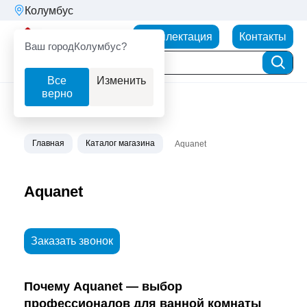
Колумбус
Партнерторг
Комплектация
Контакты
Ваш город
Колумбус?
Все
Изменить
верно
Главная
Каталог магазина
Aquanet
Aquanet
Заказать звонок
Почему Aquanet — выбор
профессионалов для ванной комнаты