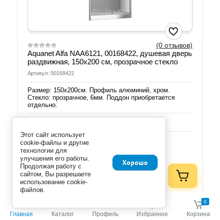
(0 отзывов)
Aquanet Alfa NAA6121, 00168422, душевая дверь
раздвижная, 150х200 см, прозрачное стекло
Артикул: 00168422
Размер: 150х200см. Профиль алюминий, хром.
Стекло: прозрачное, 6мм. Поддон приобретается
отдельно.
Добавить к сравнению
Этот сайт использует
cookie-файлы и другие
Количество:
технологии для
улучшения его работы.
Хорошо
руб.
Продолжая работу с
35 690.00
сайтом, Вы разрешаете
30 336.50
руб.
использование cookie-
(шт)
файлов.
0
0
Главная
Каталог
Профиль
Избранное
Корзина