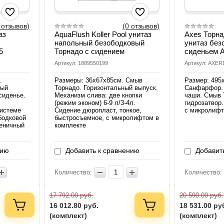
 отзывов)
(0 отзывов)
аз
AquaFlush Koller Pool унитаз
Axes Торна
напольный безободковый
унитаз без
5
Торнадо с сидением
сиденьем 
Артикул: 1889550199
Артикул: AXER
.
Размеры: 36х67х85см. Смыв
Размер: 495
вый
Торнадо. Горизонтальный выпуск.
Санфарфор. 
сиденье.
Механизм слива: две кнопки
чаши. Смыв 
(режим эконом) 6-9 л/3-4л.
гидрозатвор
системе
Сидение дюропласт, тонкое,
с микролифт
бодковой
быстросъемное, с микролифтом в
иеничный
комплекте
нию
Добавить к сравнению
Добавить
Количество:
Количество:
руб.
руб.
17 792.00
20 590.00
16 012.80
руб.
18 531.00
ру
(комплект)
(комплект)