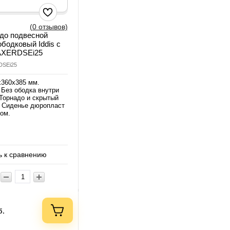
(0 отзывов)
до подвесной
ободковый Iddis с
AXERDSEi25
DSEi25
x360x385 мм.
Без ободка внутри
Торнадо и скрытый
. Сиденье дюропласт
ом.
 к сравнению
б.