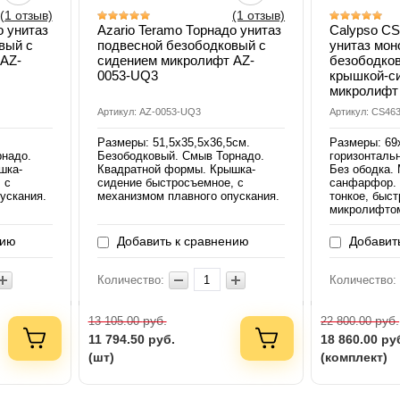
(1 отзыв)
(1 отзыв)
о унитаз
Azario Teramo Торнадо унитаз
Calypso C
вый с
подвесной безободковый с
унитаз мон
AZ-
сидением микролифт AZ-
безободков
0053-UQ3
крышкой-с
микролифт
Артикул: AZ-0053-UQ3
Артикул: CS4
Размеры: 51,5х35,5х36,5см.
Размеры: 69
рнадо.
Безободковый. Смыв Торнадо.
горизонталь
шка-
Квадратной формы. Крышка-
Без ободка.
 с
сидение быстросъемное, с
санфарфор. 
ускания.
механизмом плавного опускания.
тонкое, быс
микролифтом
нию
Добавить к сравнению
Добавить
Количество:
Количество:
руб.
руб.
13 105.00
22 800.00
11 794.50
руб.
18 860.00
ру
(шт)
(комплект)