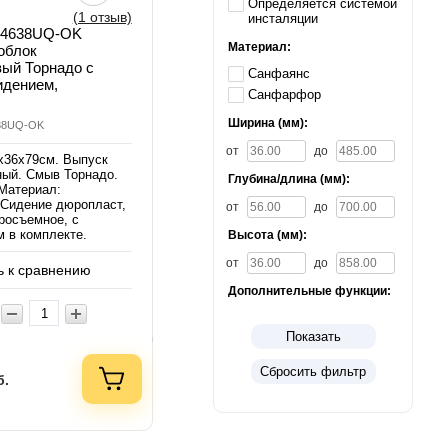
Определяется системой
(1 отзыв)
инсталяции
S4638UQ-OK
Материал:
облок
ый Торнадо с
Санфаянс
идением,
Санфарфор
Ширина (мм):
638UQ-OK
от
до
х36х79см. Выпуск
ный. Смыв Торнадо.
Глубина/длина (мм):
 Материал:
Сидение дюропласт,
от
до
тросъемное, с
 в комплекте.
Высота (мм):
от
до
 к сравнению
Дополнительные функции:
Показать
Сбросить фильтр
б.