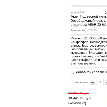
(0
Aiger Подвесной унит
безободковый Iddis с
сиденьем AIGRDSEi2
Артикул: AIGRDSEi25
Размер: 525x360x360 мм
Санфарфор. Безободко
унитаз. Быстросъемное 
Горизонтальный выпуск,
микролифт. Благодаря 
смыва «торнадо» и безо
чаше комфортный и гиг
в использовании.
Добавить к сравне
Количество:
руб.
20 490.00
18 441.00
руб.
(комплект)