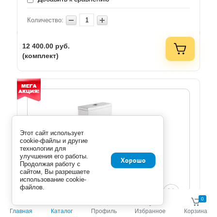
Количество:
12 400.00
руб.
(комплект)
Этот сайт использует
cookie-файлы и другие
технологии для
улучшения его работы.
Хорошо
Продолжая работу с
сайтом, Вы разрешаете
использование cookie-
файлов.
0
0
(0 отзывов)
Главная
Каталог
Профиль
Избранное
Корзина
Calypso CS3197OK унитаз моноблок