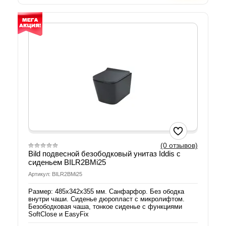
(0 отзывов)
Bild подвесной безободковый унитаз Iddis с
сиденьем BILR2BMi25
Артикул: BILR2BMi25
Размер: 485х342х355 мм. Санфарфор. Без ободка
внутри чаши. Сиденье дюропласт с микролифтом.
Безободковая чаша, тонкое сиденье с функциями
SoftClose и EasyFix