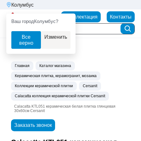
Колумбус
Партнерторг
Комплектация
Контакты
Ваш город
Колумбус?
Все
Изменить
верно
Главная
Каталог магазина
Керамическая плитка, керамогранит, мозаика
Коллекции керамической плитки
Cersanit
Calacatta коллекция керамической плитки Сersanit
Calacatta KTL051 керамическая белая плитка глянцевая
30х60см Cersanit
Заказать звонок