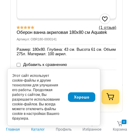
(1 отзыв)
Оберон ванна акриловая 180х80 см Aquatek
Артикул: OBR180-0000141
Размер: 180х80. Глубина: 43 см. Высота 61 см. Объем
275л. Материал: 100 акрил.
Добавить к сравнению
Этот сайт использует
Количество:
cookie-файлы и другие
технологии для улучшения
его работы. Продолжая
руб.
26 840.00
работу с сайтом, Вы
Хорошо
24 156.00
руб.
разрешаете использование
(комплект)
cookie-файлов. Вы всегда
можете отключить файлы
cookie в настройках Вашего
браузера.
0
0
Главная
Каталог
Профиль
Избранное
Корзина