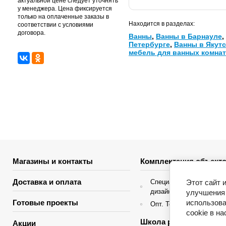
актуальной цене следует уточнять
у менеджера. Цена фиксируется
только на оплаченные заказы в
Находится в разделах:
соответствии с условиями
договора.
Ванны
,
Ванны в Барнауле
,
Петербурге
,
Ванны в Якутс
мебель для ванных комнат
Магазины и контакты
Комплектация объекто
Доставка и оплата
Этот сайт 
Специальные условия д
дизайнеров интерьера
улучшения 
использова
Готовые проекты
Опт. Торгующие организ
cookie в н
Школа ремонта
Акции