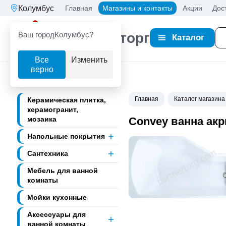
Колумбус
Главная
Магазины и контакты
Акции
Дос
Ваш город
Колумбус?
Партнерторг
Каталог
Все
Изменить
верно
Главная
Каталог магазина
Керамическая плитка,
керамогранит,
мозаика
Convey ванна акр
Напольные покрытия
Сантехника
Мебель для ванной
комнаты
Мойки кухонные
Аксессуары для
ванной комнаты