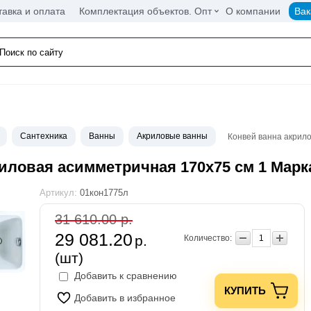
тавка и оплата
Комплектация объектов. Опт
О компании
Вак
Сантехника
Ванны
Акриловые ванны
Конвей ванна акрил
иловая асимметричная 170х75 см 1 Марк
Артикул:
01кон1775л
31 610.00 р.
29 081.20
р.
Количество:
(шт)
Добавить к сравнению
КУПИТЬ
Добавить в избранное