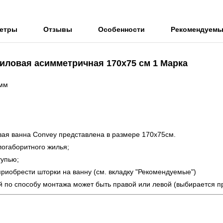
етры
Отзывы
Особенности
Рекомендуем
иловая асимметричная 170х75 см 1 Марка
 мм
ая ванна Convey представлена в размере 170х75см.
огаборитного жилья;
тупью;
риобрести шторки на ванну (см. вкладку "Рекомендуемые")
й по способу монтажа может быть правой или левой (выбирается п