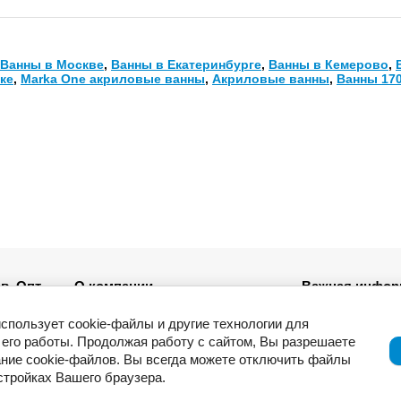
Ванны в Москве
,
Ванны в Екатеринбурге
,
Ванны в Кемерово
,
ке
,
Marka One акриловые ванны
,
Акриловые ванны
,
Ванны 170
в. Опт
О компании
Важная инфор
Новости
использует cookie-файлы и другие технологии для
ля
Возврат товар
его работы. Продолжая работу с сайтом, Вы разрешаете
Приемка товар
ние cookie-файлов. Вы всегда можете отключить файлы
Отзывы о компании и услугах
ации
Гарантия
астройках Вашего браузера.
Политика конф