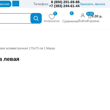
8 (800) 201-69-88
...
ансии
Телефон:
Заказать звонок
+7 (383) 244-61-44
0
0
0.00
0.00
р.
Войти
Корзина
Избранное
Сравнение
овая асимметричная 170х75 см 1 Марка
а левая