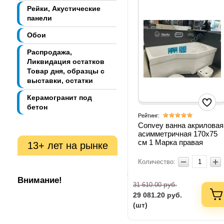
Рейки, Акустические
панели
Обои
Распродажа,
Ликвидация остатков
Товар дня, образцы с
выставки, остатки
Керамогранит под
бетон
Рейтинг:
Convey ванна акриловая
асимметричная 170х75
см 1 Марка правая
13+ лет на рынке
Количество:
Внимание!
руб.
31 610.00
29 081.20
руб.
(шт)