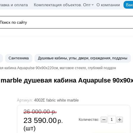
тавка и оплата
Комплектация объектов. Опт
О компании
Вак
Сантехника
Душевые кабины, углы, двери, ограждения, поддоны
вая кабина Aquapulse 90х90х220см, матовое стекло, глубокий поддон
te marble душевая кабина Aquapulse 90х90
Артикул:
4002E fabric white marble
26 000.00 р.
23 590.00
р.
Количество:
(шт)