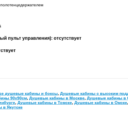
с полотенцедержателем
й
ый пульт управления): отсутствует
тствует
se душевые кабины и боксы
,
Душевые кабины с высоким под
бины 90х90см
,
Душевые кабины в Москве
,
Душевые кабины в 
инбурге
,
Душевые кабины в Томске
,
Душевые кабины в Омске
 в Якутске