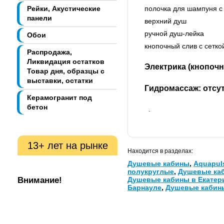
Рейки, Акустические
полочка для шампуня 
панели
верхний душ
ручной душ-лейка
Обои
кнопочный слив с сетко
Распродажа,
Ликвидация остатков
Электрика (кнопочн
Товар дня, образцы с
выставки, остатки
Гидромассаж: отсу
Керамогранит под
бетон
.
13+ лет на рынке
Находится в разделах:
Душевые кабины
,
Aquapul
полукруглые
,
Душевые ка
Душевые кабины в Екатер
Внимание!
Барнауле
,
Душевые кабины