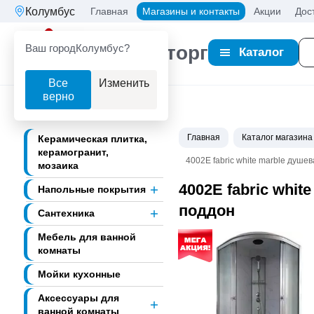
Колумбус
Главная
Магазины и контакты
Акции
Дос
Ваш город
Колумбус?
Партнерторг
Каталог
Все
Изменить
верно
Главная
Каталог магазина
Керамическая плитка,
керамогранит,
4002E fabric white marble душе
мозаика
4002E fabric whi
Напольные покрытия
поддон
Сантехника
Мебель для ванной
комнаты
Мойки кухонные
Аксессуары для
ванной комнаты