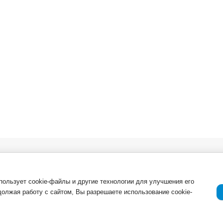
в. Опт
О компании
Важная инфор
Новости
ля
Возврат товар
спользует cookie-файлы и другие технологии для улучшения его
должая работу с сайтом, Вы разрешаете использование cookie-
Приемка товар
Отзывы о компании и услугах
ации
Гарантия
Политика конф