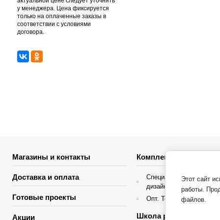
актуальной цене следует уточнять
у менеджера. Цена фиксируется
только на оплаченные заказы в
соответствии с условиями
договора.
Магазины и контакты
Комплектация объекто
Доставка и оплата
Специальные условия д
Этот сайт и
дизайнеров интерьера
работы. Про
Готовые проекты
Опт. Торгующие организ
файлов.
Школа ремонта
Акции