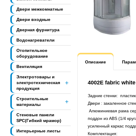
Двери межкомнатные
Двери входные
Дверная фурнитура
Водонагреватели
Отопительное
оборудование
Описание
Парам
Вентиляция
Электротовары и
4002E fabric whi
электротехническая
продукция
Задние стенки: пласти
Строительные
Двери : закаленное сте
материалы
Алюминиевая рама сер
Стеновые панели
поддон из ABS (1/4 круг
SPC(Гибкий мрамор)
усиленный каркас подд
Интерьерные листы
Комплектация: