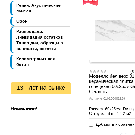
Рейки, Акустические
панели
Обои
Распродажа,
Ликвидация остатков
Товар дня, образцы с
выставки, остатки
Керамогранит под
бетон
(0
Моделло бел верх 01
керамическая плитка
глянцевая 60х25см Gr
13+ лет на рынке
Ceramica
Артикул: 010100001529
Внимание!
Размер: 60х25см. Глянц
Отгрузка: 8 шт \ 1.2 м2.
Добавить к сравне