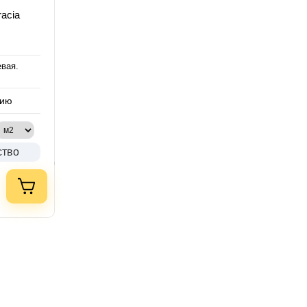
acia
евая.
нию
ство