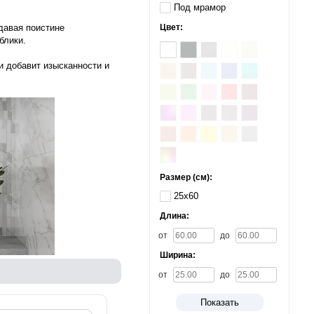
Под мрамор
Цвет:
давая поистине
блики.
и добавит изысканности и
Размер (см):
25х60
Длина:
от
до
Ширина:
от
до
Показать