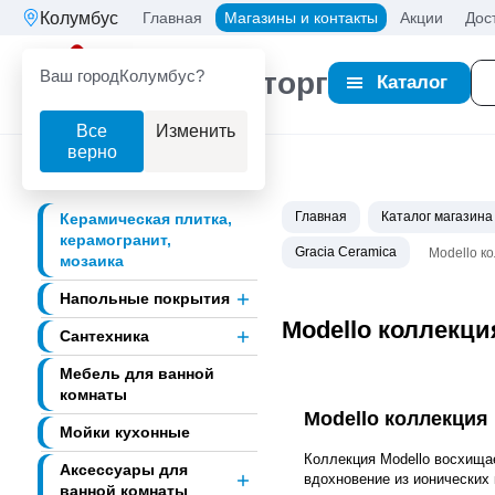
Колумбус
Главная
Магазины и контакты
Акции
Дос
Ваш город
Колумбус?
Партнерторг
Каталог
Все
Изменить
верно
Главная
Каталог магазина
Керамическая плитка,
керамогранит,
Gracia Ceramica
Modello к
мозаика
Напольные покрытия
Modello коллекци
Сантехника
Мебель для ванной
комнаты
Modello коллекция 
Мойки кухонные
Коллекция Modello восхища
Аксессуары для
вдохновение из ионических
ванной комнаты