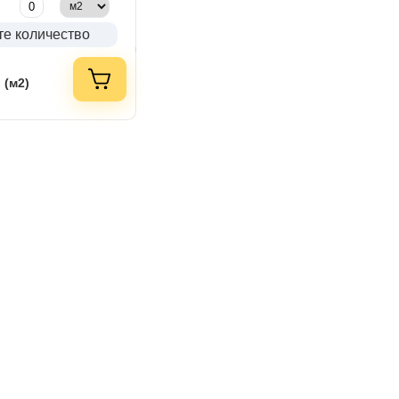
те количество
 (м2)