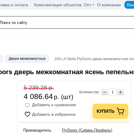
тавка и оплата
Комплектация объектов. Опт
О компании
Вак
Двери межкомнатные
200 LA Stella FlyDoors дверь межкомнатная я
yDoors дверь межкомнатная ясень пепель
5 239.28 р.
Количество:
4 086.64
р. (шт)
Добавить к сравнению
КУПИТЬ
Добавить в избранное
Производитель:
FlyDoors (Сибирь-Профиль)