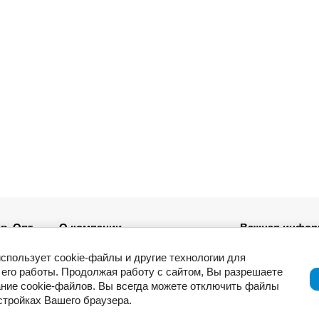
в. Опт
О компании
Важная инфор
Новости
использует cookie-файлы и другие технологии для
ля
Возврат товар
его работы. Продолжая работу с сайтом, Вы разрешаете
Приемка товар
ние cookie-файлов. Вы всегда можете отключить файлы
Отзывы о компании и услугах
ации
Гарантия
астройках Вашего браузера.
Политика конф