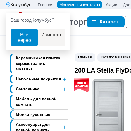
Колумбус
Главная
Магазины и контакты
Акции
Дос
Ваш город
Колумбус?
Партнерторг
Каталог
Все
Изменить
верно
Главная
Каталог магазина
Керамическая плитка,
керамогранит,
мозаика
200 LA Stella Fl
Напольные покрытия
Сантехника
Мебель для ванной
комнаты
Мойки кухонные
Аксессуары для
ванной комнаты