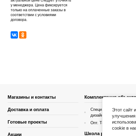
актуальной цене следует уточнять
у менеджера. Цена фиксируется
только на оплаченные заказы в
соответствии с условиями
договора.
Магазины и контакты
Комплектация объекто
Доставка и оплата
Этот сайт 
Специальные условия д
дизайнеров интерьера
улучшения 
использова
Готовые проекты
Опт. Торгующие организ
cookie в н
Школа ремонта
Акции