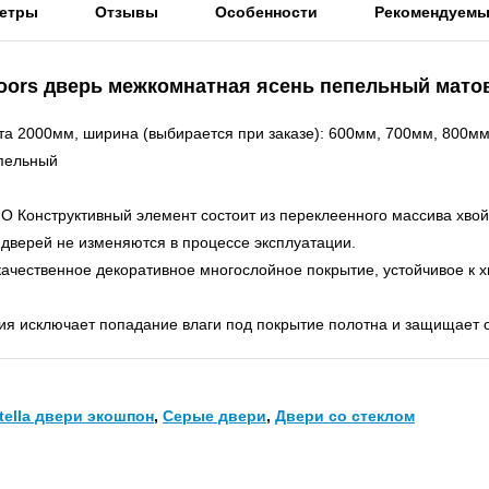
етры
Отзывы
Особенности
Рекомендуем
yDoors дверь межкомнатная ясень пепельный мато
та 2000мм, ширина (выбирается при заказе): 600мм, 700мм, 800мм
епельный
. О Конструктивный элемент состоит из переклеенного массива хв
дверей не изменяются в процессе эксплуатации.
качественное декоративное многослойное покрытие, устойчивое к
я исключает попадание влаги под покрытие полотна и защищает о
tella двери экошпон
,
Серые двери
,
Двери со стеклом