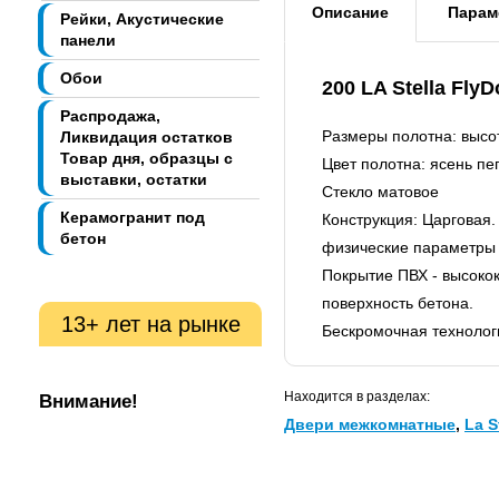
Описание
Парам
Рейки, Акустические
панели
Обои
200 LA Stella Fl
Распродажа,
Размеры полотна: высо
Ликвидация остатков
Товар дня, образцы с
Цвет полотна: ясень п
выставки, остатки
Стекло матовое
Керамогранит под
Конструкция: Царговая
бетон
физические параметры 
Покрытие ПВХ - высоко
поверхность бетона.
13+ лет на рынке
Бескромочная технологи
Находится в разделах:
Внимание!
Двери межкомнатные
,
La S