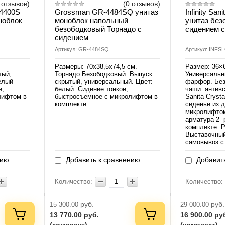
 отзывов)
(0 отзывов)
4400S
Grossman GR-4484SQ унитаз
Infinity San
ноблок
моноблок напольный
унитаз без
безободковый Торнадо с
сидением 
сидением
Артикул: GR-4484SQ
Артикул: INFS
.
Размеры: 70х38,5х74,5 см.
Размер: 36×
тый,
Торнадо Безободковый. Выпуск:
Универсальн
елый
скрытый, универсальный. Цвет:
фарфор. Без
е,
белый. Сидение тонкое,
чаши: антив
лифтом в
быстросъемное с микролифтом в
Sanita Cryst
комплекте.
сиденье из 
микролифтом
арматура 2-
комплекте. 
Выставочный
самовывоз с
нию
Добавить к сравнению
Добавить
Количество:
Количество:
руб.
руб.
15 300.00
29 000.00
13 770.00
руб.
16 900.00
ру