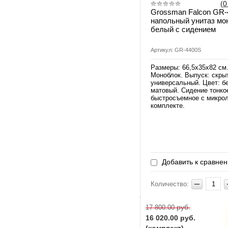
(0
Grossman Falcon GR-
напольный унитаз мо
белый с сидением
Артикул: GR-4400S
Размеры: 66,5х35х82 см
Моноблок. Выпуск: скры
универсальный. Цвет: б
матовый. Сидение тонко
быстросъемное с микро
комплекте.
Добавить к сравне
Количество:
руб.
17 800.00
16 020.00
руб.