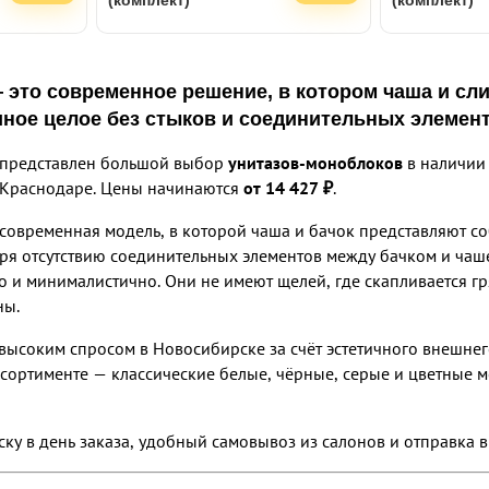
(комплект)
(комплект)
— это
современное решение
, в котором
чаша и сл
иное целое
без стыков и соединительных элемент
г представлен большой выбор
унитазов-моноблоков
в наличии 
 Краснодаре. Цены начинаются
от 14 427 ₽
.
современная модель, в которой чаша и бачок представляют с
даря отсутствию соединительных элементов между бачком и ча
но и минималистично. Они не имеют щелей, где скапливается гр
ны.
ысоким спросом в Новосибирске за счёт эстетичного внешнег
ссортименте — классические белые, чёрные, серые и цветные м
ку в день заказа, удобный самовывоз из салонов и отправка 