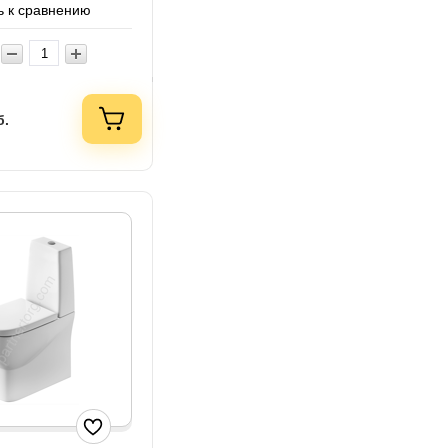
 к сравнению
б.