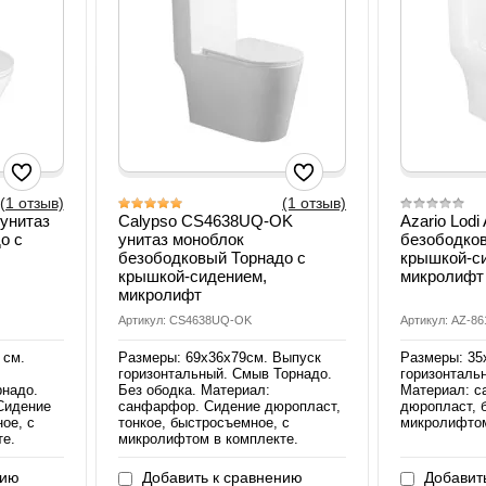
(1 отзыв)
(1 отзыв)
 унитаз
Calypso CS4638UQ-OK
Azario Lodi
о с
унитаз моноблок
безободко
безободковый Торнадо с
крышкой-с
крышкой-сидением,
микролифт
микролифт
Артикул: CS4638UQ-OK
Артикул: AZ-86
 см.
Размеры: 69х36х79см. Выпуск
Размеры: 35
горизонтальный. Смыв Торнадо.
горизонтальн
рнадо.
Без ободка. Материал:
Материал: с
Сидение
санфарфор. Сидение дюропласт,
дюропласт, 
ое, с
тонкое, быстросъемное, с
микролифтом
те.
микролифтом в комплекте.
нию
Добавить к сравнению
Добавить