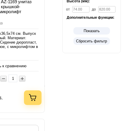
Высота (мм):
o AZ-1169 унитаз
 крышкой-
от
до
 микролифт
Дополнительные функции:
69
Показать
х36,5х74 см. Выпуск
ный. Материал:
Сбросить фильтр
Сидение дюропласт,
ое, с микролифтом в
 к сравнению
б.