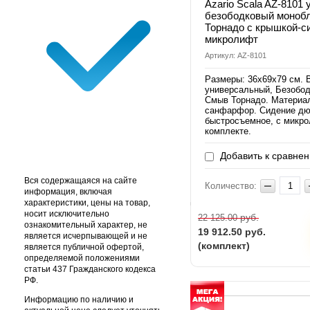
Azario Scala AZ-8101 
безободковый моноб
Торнадо с крышкой-с
микролифт
Артикул: AZ-8101
Размеры: 36х69х79 см. 
универсальный, Безобод
Смыв Торнадо. Материа
санфарфор. Сидение дю
быстросъемное, с микр
комплекте.
Добавить к сравне
Вся содержащаяся на сайте
Количество:
информация, включая
характеристики, цены на товар,
носит исключительно
руб.
22 125.00
ознакомительный характер, не
19 912.50
руб.
является исчерпывающей и не
(комплект)
является публичной офертой,
определяемой положениями
статьи 437 Гражданского кодекса
РФ.
Информацию по наличию и