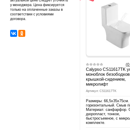
актуальной цене следует уточнять
у менеджера. Цена фиксируется
только на оплаченные заказы в
соответствии с условиями
договора.
(0
Calypso CS11617TK у
моноблок безободков
крышкой-сидением,
микролифт
Артикул: CS11617TK
Размеры: 66,5х35х75см.
горизонтальный. Смыв ri
Материал: санфарфор. 
дюропласт, тонкое,
быстросъемное, с микр
комплекте.