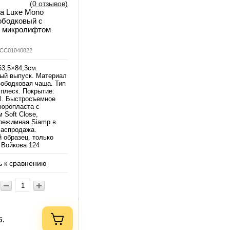
(0 отзывов)
ita Luxe Mono
ободковый с
с микролифтом
LCC01040822
63,5×84,3см.
ый выпуск. Материал
ободковая чаша. Тип
сплеск. Покрытие:
al. Быстросъемное
дюропласта с
 Soft Close,
 режимная Siamp в
Распродажа.
 образец. только
 Войкова 124
 к сравнению
б.