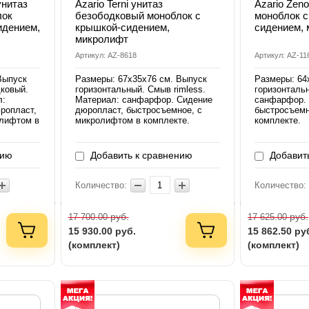
унитаз
Azario Terni унитаз
Azario Zen
лок
безободковый моноблок с
моноблок с
идением,
крышкой-сидением,
сидением,
микролифт
Артикул: AZ-8618
Артикул: AZ-11
Выпуск
Размеры: 67х35х76 см. Выпуск
Размеры: 64
ковый.
горизонтальный. Смыв rimless.
горизонталь
л:
Материал: санфарфор. Сидение
санфарфор. 
ропласт,
дюропласт, быстросъемное, с
быстросъемн
олифтом в
микролифтом в комплекте.
комплекте.
нию
Добавить к сравнению
Добавить
Количество:
Количество:
руб.
руб.
17 700.00
17 625.00
15 930.00
руб.
15 862.50
ру
(комплект)
(комплект)