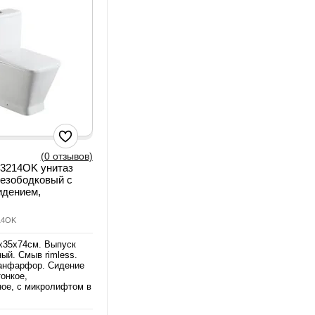
(0 отзывов)
S3214OK унитаз
безободковый с
идением,
14OK
х35х74см. Выпуск
ый. Смыв rimless.
анфарфор. Сидение
онкое,
ое, с микролифтом в