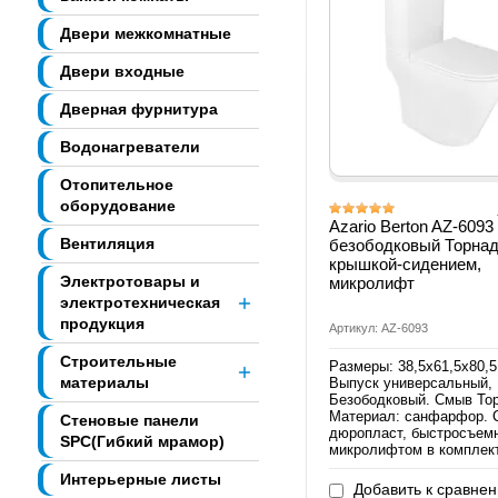
Двери межкомнатные
Двери входные
Дверная фурнитура
Водонагреватели
Отопительное
оборудование
Azario Berton AZ-6093
Вентиляция
безободковый Торнад
крышкой-сидением,
Электротовары и
микролифт
электротехническая
продукция
Артикул: AZ-6093
Строительные
Размеры: 38,5х61,5х80,5
материалы
Выпуск универсальный,
Безободковый. Смыв То
Материал: санфарфор. 
Стеновые панели
дюропласт, быстросъемн
SPC(Гибкий мрамор)
микролифтом в комплек
Интерьерные листы
Добавить к сравне