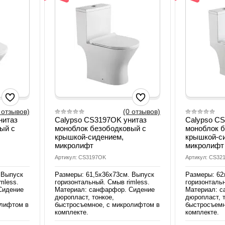
 отзывов)
(0 отзывов)
нитаз
Calypso CS3197OK унитаз
Calypso C
ый с
моноблок безободковый с
моноблок 
крышкой-сидением,
крышкой-с
микролифт
микролифт
Артикул: CS3197OK
Артикул: CS32
 Выпуск
Размеры: 61,5х36х73см. Выпуск
Размеры: 62
mless.
горизонтальный. Смыв rimless.
горизонтальн
Сидение
Материал: санфарфор. Сидение
Материал: с
дюропласт, тонкое,
дюропласт, т
олифтом в
быстросъемное, с микролифтом в
быстросъемн
комплекте.
комплекте.