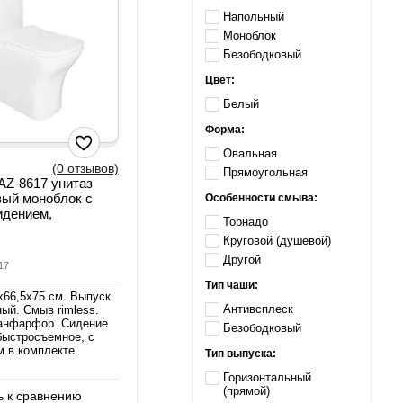
Напольный
Моноблок
Безободковый
Цвет:
Белый
Форма:
Овальная
(0 отзывов)
Прямоугольная
 AZ-8617 унитаз
вый моноблок с
Особенности смыва:
идением,
Торнадо
Круговой (душевой)
Другой
17
Тип чаши:
х66,5х75 см. Выпуск
Антивсплеск
ый. Смыв rimless.
анфарфор. Сидение
Безободковый
быстросъемное, с
 в комплекте.
Тип выпуска:
Горизонтальный
(прямой)
 к сравнению