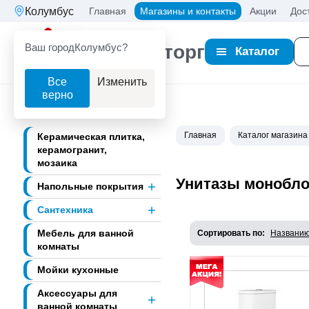
Колумбус
Главная
Магазины и контакты
Акции
Дос
Ваш город
Колумбус?
Партнерторг
Каталог
Все
Изменить
верно
Главная
Каталог магазина
Керамическая плитка,
керамогранит,
мозаика
Унитазы монобло
Напольные покрытия
Сантехника
Мебель для ванной
Сортировать по:
Названи
комнаты
Мойки кухонные
Аксессуары для
ванной комнаты