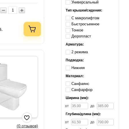
Универсальный
Тип крышки/сидения:
С микролифтом
Быстросъемное
б.
Тонкое
Дюропласт
Арматура:
2 режима
Подводка:
Нижняя
Материал:
Санфаянс
Санфарфор
Ширина (мм):
от
до
Глубина/длина (мм):
от
до
(0 отзывов)