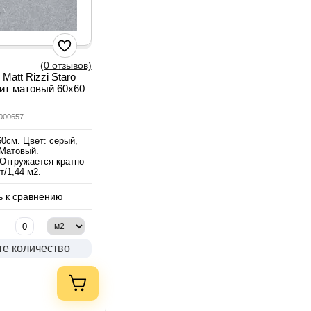
(0 отзывов)
Matt Rizzi Staro
ит матовый 60х60
0000657
60см. Цвет: серый,
 Матовый.
 Отгружается кратно
т/1,44 м2.
 к сравнению
те количество
.