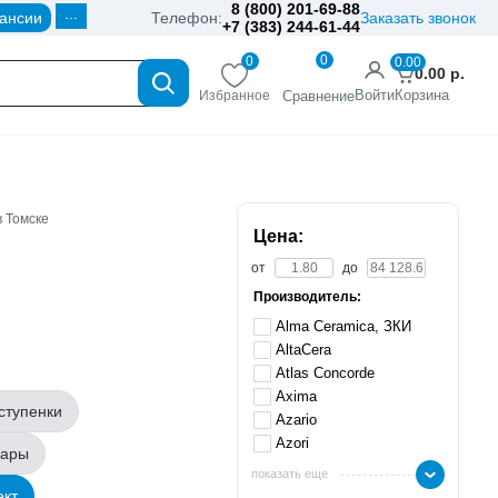
8 (800) 201-69-88
...
ансии
Телефон:
Заказать звонок
+7 (383) 244-61-44
0
0
0.00
0.00
р.
Войти
Корзина
Избранное
Сравнение
в Томске
Цена:
от
до
Производитель:
Alma Ceramica, ЗКИ
AltaCera
Atlas Concorde
Axima
ступенки
Azario
Azori
вары
показать еще
ект