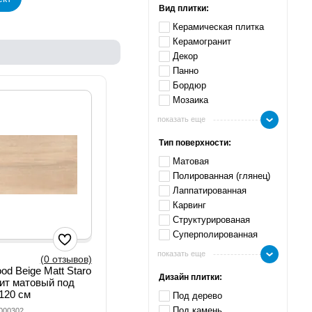
Вид плитки:
Керамическая плитка
Керамогранит
Декор
Панно
Бордюр
Мозаика
показать еще
Тип поверхности:
Матовая
Полированная (глянец)
Лаппатированная
Карвинг
Структурированая
Суперполированная
показать еще
(0 отзывов)
d Beige Matt Staro
Дизайн плитки:
ит матовый под
120 см
Под дерево
Под камень
0000302