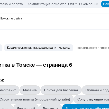
тавка и оплата
Комплектация объектов. Опт
О компании
Вак
Керамическая плитка, керамогранит, мозаика
Керамическая плитка 
тка в Томске — страница 6
и:
амогранит
Мозаика
Плитка для бассейна
Ступени и под
Строительная плитка (упрощенный дизайн)
Сопутствующие то
я стен
Для ванной
Для кухни
Записаться на дизайн-про