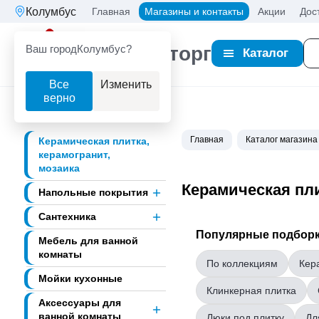
Колумбус
Главная
Магазины и контакты
Акции
Дос
Ваш город
Колумбус?
Партнерторг
Каталог
Все
Изменить
верно
Главная
Каталог магазина
Керамическая плитка,
керамогранит,
мозаика
Керамическая пли
Напольные покрытия
Сантехника
Популярные подборк
Мебель для ванной
комнаты
По коллекциям
Кер
Мойки кухонные
Клинкерная плитка
Аксессуары для
ванной комнаты
Люки под плитку
Дл