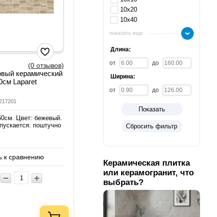
10х20
10х40
показать еще
Длина:
от
до
(0 отзывов)
овый керамический
Ширина:
0см Laparet
от
до
9217201
Показать
60см. Цвет: бежевый.
пускается: поштучно
Сбросить фильтр
 к сравнению
Керамическая плитка
или керамогранит, что
выбрать?