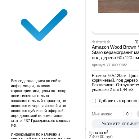
(0
Amazon Wood Brown M
Staro керамогранит м
под дерево 60х120 см
Артикул: УТ-00000582
Размер: 60х120см. Цвет
коричневый, под дерево
Вся содержащаяся на сайте
Ректификат. Отгружаетс
информация, включая
упаковке 2 шт/1,44 м2
характеристики, цены на товар,
носит исключительно
Добавить к сравне
ознакомительный характер, не
является исчерпывающей и не
является публичной офертой,
Мне нужно:
определяемой положениями
статьи 437 Гражданского кодекса
Укажите количе
РФ.
2
Цена за м
:
Информацию по наличию и
руб.
2 400.00