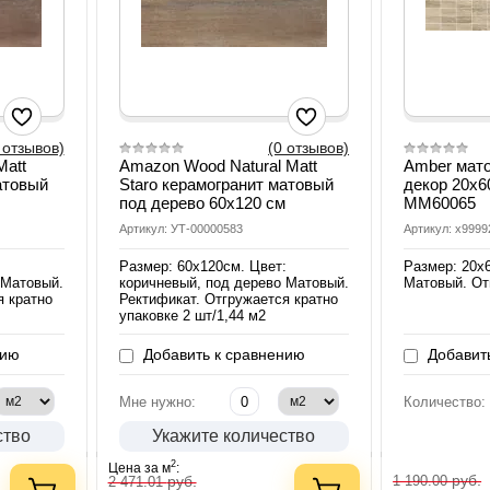
 отзывов)
(0 отзывов)
att
Amazon Wood Natural Matt
Amber мат
атовый
Staro керамогранит матовый
декор 20х6
под дерево 60х120 см
MM60065
Артикул: УТ-00000583
Артикул: х999
:
Размер: 60х120см. Цвет:
Размер: 20х
 Матовый.
коричневый, под дерево Матовый.
Матовый. От
я кратно
Ректификат. Отгружается кратно
упаковке 2 шт/1,44 м2
нию
Добавить к сравнению
Добавить
Мне нужно:
Количество:
ство
Укажите количество
2
Цена за м
:
руб.
руб.
1 190.00
2 471.01