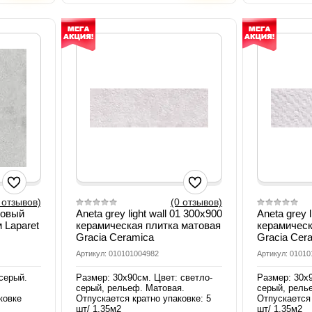
 отзывов)
(0 отзывов)
товый
Aneta grey light wall 01 300х900
Aneta grey l
 Laparet
керамическая плитка матовая
керамическ
Gracia Ceramica
Gracia Cer
Артикул: 010101004982
Артикул: 0101
серый.
Размер: 30х90см. Цвет: светло-
Размер: 30х9
серый, рельеф. Матовая.
серый, рель
ковке
Отпускается кратно упаковке: 5
Отпускается 
шт/ 1,35м2
шт/ 1,35м2