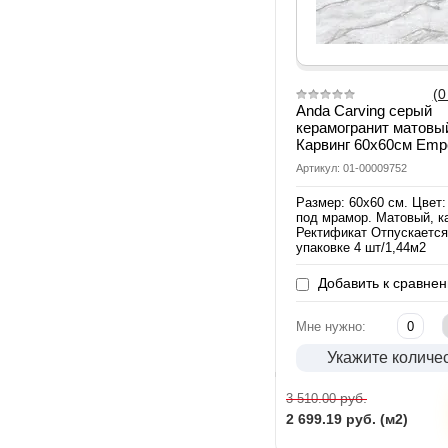
(0
Anda Carving серый
керамогранит матовы
Карвинг 60х60см Emp
Артикул: 01-00009752
Размер: 60х60 см. Цвет:
под мрамор. Матовый, ка
Ректификат Отпускается
упаковке 4 шт/1,44м2
Добавить к сравне
Мне нужно:
Укажите количе
руб.
3 510.00
2 699.19
руб. (м2)