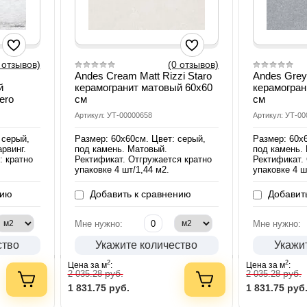
 отзывов)
(0 отзывов)
Andes Cream Matt Rizzi Staro
Andes Grey 
й
керамогранит матовый 60х60
керамогран
ero
см
см
Артикул: УТ-00000658
Артикул: УТ-0
 серый,
Размер: 60х60см. Цвет: серый,
Размер: 60х
рвинг.
под камень. Матовый.
под камень.
: кратно
Ректификат. Отгружается кратно
Ректификат.
упаковке 4 шт/1,44 м2.
упаковке 4 ш
нию
Добавить к сравнению
Добавить
Мне нужно:
Мне нужно:
ство
Укажите количество
Укажи
2
2
Цена за м
:
Цена за м
:
руб.
руб.
2 035.28
2 035.28
1 831.75
руб.
1 831.75
руб