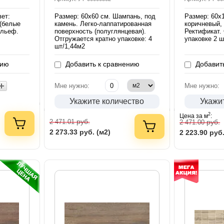
вет:
Размер: 60х60 см. Шампань, под
Размер: 60х
 (белые
камень. Легко-лаппатированная
коричневый,
ельеф.
поверхность (полуглянцевая).
Ректификат.
Отгружается кратно упаковке: 4
упаковке 2 ш
шт/1,44м2
нию
Добавить к сравнению
Добавить
Мне нужно:
Мне нужно:
Укажите количество
Укажи
2
Цена за м
:
руб.
руб.
2 471.01
2 471.00
2 273.33
руб. (м2)
2 223.90
руб