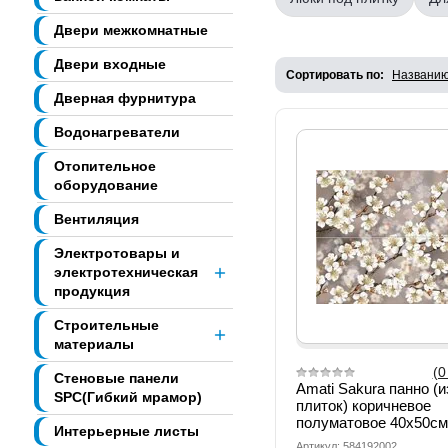
Двери межкомнатные
Двери входные
Сортировать по:
Названи
Дверная фурнитура
Водонагреватели
Отопительное
оборудование
Вентиляция
Электротовары и
электротехническая
продукция
Строительные
материалы
(0
Стеновые панели
Amati Sakura панно (и
SPC(Гибкий мрамор)
плиток) коричневое
полуматовое 40х50см 
Интерьерные листы
Артикул: 584192002