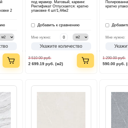
ый
под мрамор. Матовый, карвинг.
Полированна
Ректификат Отпускается: кратно
кратно упако
ковке 2
упаковке 4 шт/1,44м2
нию
Добавить к сравнению
Добавить
Мне нужно:
Мне нужно:
ство
Укажите количество
Укажи
руб.
руб.
3 510.00
1 290.00
2 699.19
руб. (м2)
590.00
руб. 