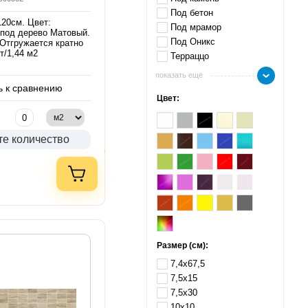
Под бетон
120см. Цвет:
Под мрамор
 под дерево Матовый.
Под Оникс
 Отгружается кратно
т/1,44 м2
Терраццо
показать еще
 к сравнению
Цвет:
те количество
.
Размер (см):
7,4х67,5
7,5х15
7,5х30
10х10