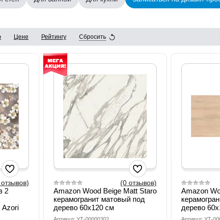
ю
Цене
Рейтингу
Сбросить
 отзывов)
(0 отзывов)
з 2
Amazon Wood Beige Matt Staro
Amazon Woo
керамогранит матовый под
керамогран
Azori
дерево 60х120 см
дерево 60х
Артикул: УТ-00000302
Артикул: УТ-0