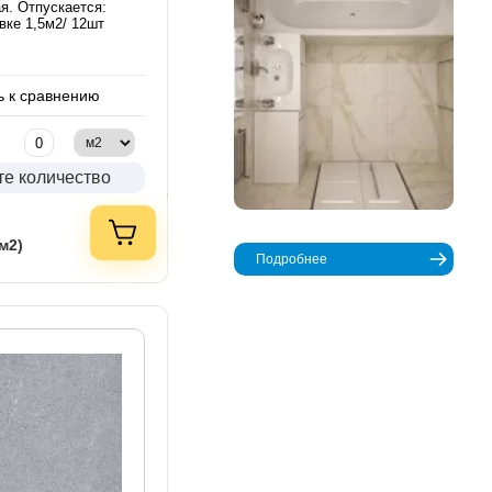
я. Отпускается:
вке 1,5м2/ 12шт
 к сравнению
те количество
(м2)
Подробнее