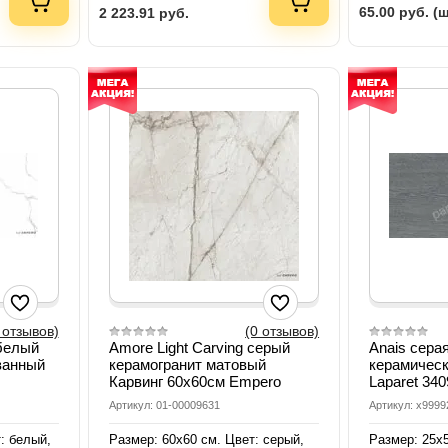
65.00
руб. (
2 223.91
руб.
 отзывов)
(0 отзывов)
 белый
Amore Light Carving серый
Anais сера
ванный
керамогранит матовый
керамическ
Карвинг 60х60см Empero
Laparet 340
Артикул: 01-00009631
Артикул: х999
: белый,
Размер: 60х60 см. Цвет: серый,
Размер: 25х