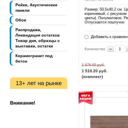
Рейки, Акустические
Размер: 50,5х40,2 см. Ц
панели
коричневый, с рисунком
цветы). Полуматовое. Р
Обои
Отпускается поштучно
Распродажа,
Ликвидация остатков
Добавить к сравне
Товар дня, образцы с
выставки, остатки
Количество:
Керамогранит под
бетон
руб.
1 678.00
1 510.20
руб.
(комплект)
13+ лет на рынке
Внимание!