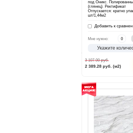
под Оникс. Полированн
(глянец). Ректификат
Отпускается: кратно упа
шт/1,44м2
Добавить к сравне
Мне нужно:
Укажите количе
руб.
3 107.00
2 389.28
руб. (м2)