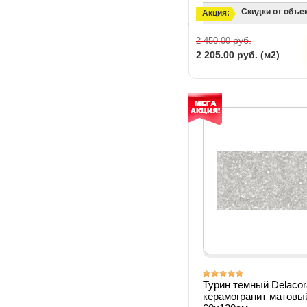
Скидки от объе
Акция:
руб.
2 450.00
2 205.00
руб. (м2)
Турин темный Delacor
керамогранит матовы