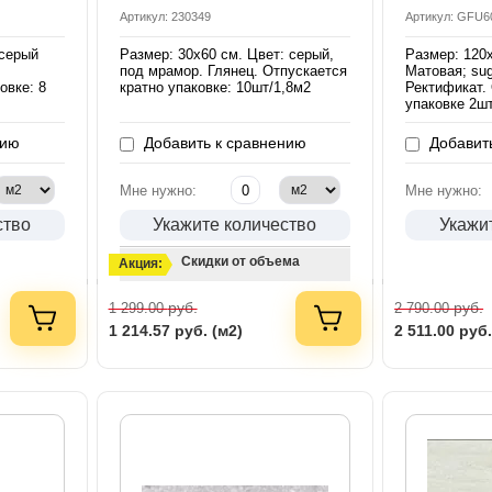
Артикул: 230349
Артикул: GFU
 серый
Размер: 30х60 см. Цвет: серый,
Размер: 120х
под мрамор. Глянец. Отпускается
Матовая; su
овке: 8
кратно упаковке: 10шт/1,8м2
Ректификат. 
упаковке 2ш
нию
Добавить к сравнению
Добавить
Мне нужно:
Мне нужно:
ство
Укажите количество
Укажи
Скидки от объема
Акция:
руб.
руб.
1 299.00
2 790.00
1 214.57
руб. (м2)
2 511.00
руб.