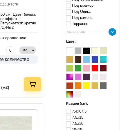
60120LRT07R
Под мрамор
Под Оникс
60 см. Цвет: белый.
Под камень
gar-эффект.
Отпускается: кратно
Терраццо
т/1,44м2
показать еще
 к сравнению
Цвет:
те количество
 (м2)
Размер (см):
7,4х67,5
7,5х15
7,5х30
10х10