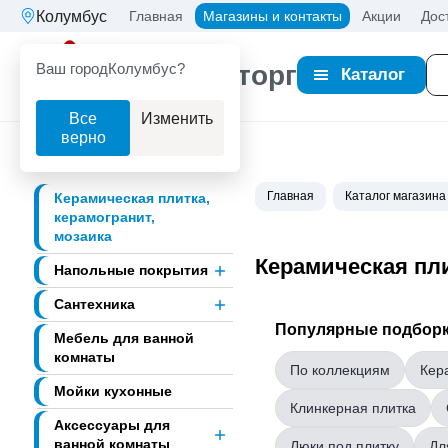
Колумбус
Главная
Магазины и контакты
Акции
Дос
Ваш город
Колумбус?
Партнерторг
Каталог
Все
Изменить
верно
Главная
Каталог магазина
Керамическая плитка,
керамогранит,
мозаика
Керамическая пли
Напольные покрытия
Сантехника
Популярные подборк
Мебель для ванной
комнаты
По коллекциям
Кер
Мойки кухонные
Клинкерная плитка
Аксессуары для
ванной комнаты
Люки под плитку
Дл