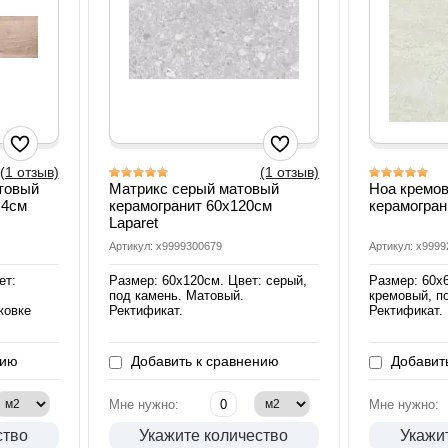
(1 отзыв)
(1 отзыв)
товый
Матрикс серый матовый
Ноа кремо
,4см
керамогранит 60х120см
керамогран
Laparet
Артикул: х9999300679
Артикул: х999
ет:
Размер: 60х120см. Цвет: серый,
Размер: 60х
под камень. Матовый.
кремовый, п
ковке
Ректификат.
Ректификат.
нию
Добавить к сравнению
Добавить
Мне нужно:
Мне нужно:
ство
Укажите количество
Укажи