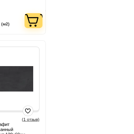
 (м2)
(1 отзыв)
рафит
ванный