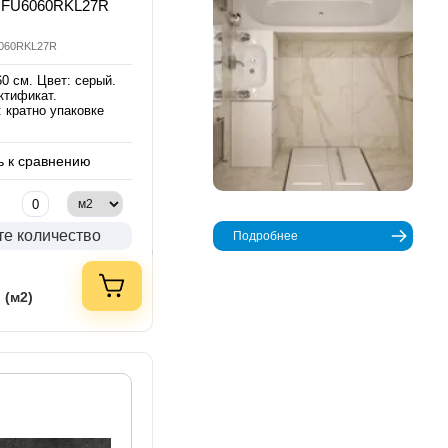
GFU6060RKL27R
6060RKL27R
0 см. Цвет: серый.
ктификат.
 кратно упаковке
 к сравнению
те количество
Подробнее
 (м2)