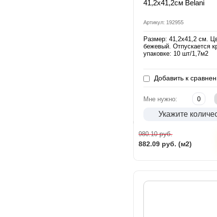
41,2х41,2см Belani
Артикул: 192955
Размер: 41,2х41,2 см. Ц
бежевый. Отпускается к
упаковке: 10 шт/1,7м2
Добавить к сравне
Мне нужно:
Укажите количе
руб.
980.10
882.09
руб. (м2)