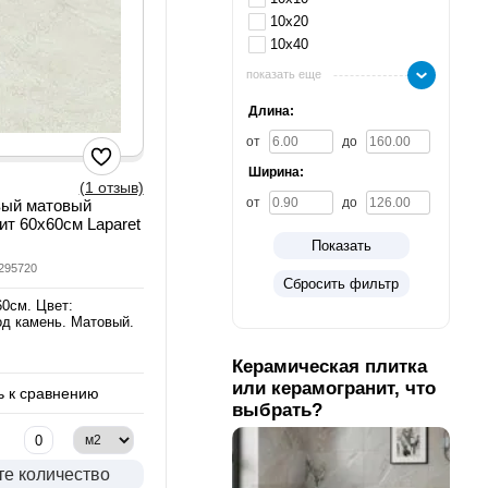
10х20
10х40
показать еще
Длина:
от
до
Ширина:
(1 отзыв)
от
до
вый матовый
ит 60х60см Laparet
Показать
9295720
Сбросить фильтр
60см. Цвет:
од камень. Матовый.
Керамическая плитка
или керамогранит, что
 к сравнению
выбрать?
те количество