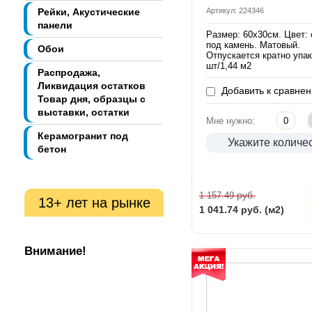
Рейки, Акустические
Артикул: 224346
панели
Размер: 60х30см. Цвет:
под камень. Матовый.
Обои
Отпускается кратно упак
шт/1,44 м2
Распродажа,
Ликвидация остатков
Добавить к сравне
Товар дня, образцы с
выставки, остатки
Мне нужно:
Керамогранит под
Укажите количе
бетон
руб.
1 157.49
13+ лет на рынке
1 041.74
руб. (м2)
Внимание!