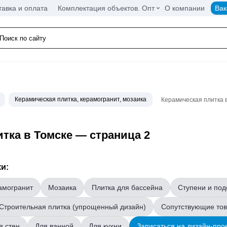
тавка и оплата
Комплектация объектов. Опт
О компании
Вак
Керамическая плитка, керамогранит, мозаика
Керамическая плитка 
тка в Томске — страница 2
и:
амогранит
Мозаика
Плитка для бассейна
Ступени и под
Строительная плитка (упрощенный дизайн)
Сопутствующие то
я стен
Для ванной
Для кухни
Записаться на дизайн-про