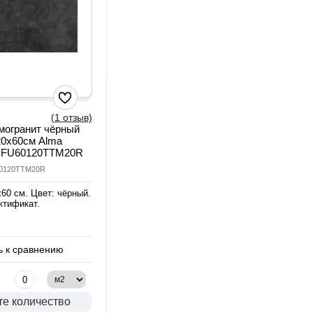
(1 отзыв)
могранит чёрный
20х60см Alma
GFU60120TTM20R
60120TTM20R
60 см. Цвет: чёрный.
ктификат.
 к сравнению
те количество