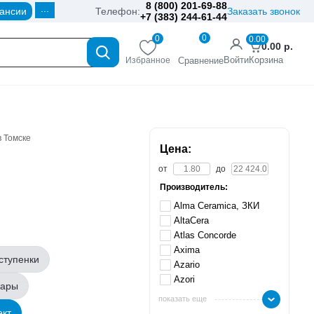
8 (800) 201-69-88
...
ансии
Телефон:
Заказать звонок
+7 (383) 244-61-44
0
0
0.00
0.00
р.
Войти
Корзина
Избранное
Сравнение
в Томске
Цена:
от
до
Производитель:
Alma Ceramica, ЗКИ
AltaCera
Atlas Concorde
Axima
ступенки
Azario
Azori
вары
показать еще
ект