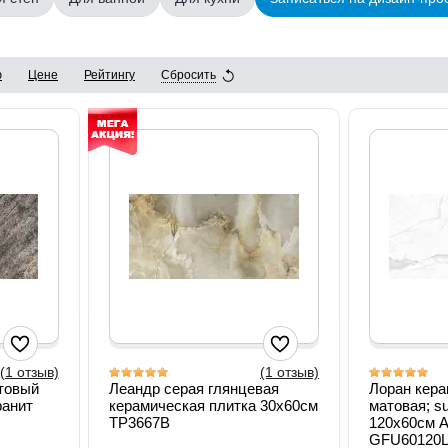
ю
Цене
Рейтингу
Сбросить
(1 отзыв)
(1 отзыв)
товый
Леандр серая глянцевая
Лоран кера
ранит
керамическая плитка 30х60см
матовая; s
TP3667B
120х60см A
GFU60120