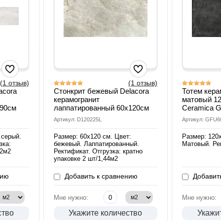
(1 отзыв)
(1 отзыв)
acora
Стонкрит бежевый Delacora
Тотем кера
керамогранит
матовый 1
х90см
лаппатированный 60х120см
Ceramica 
Артикул: D120225L
Артикул: GFU
 серый.
Размер: 60х120 см. Цвет:
Размер: 120х
зка:
бежевый. Лаппатированный.
Матовый. Ре
62м2
Ректификат. Отгрузка: кратно
упаковке 2 шт/1,44м2
нию
Добавить к сравнению
Добавить
Мне нужно:
Мне нужно:
ство
Укажите количество
Укажи