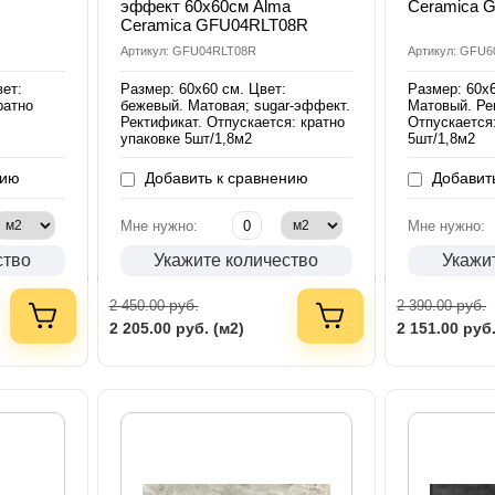
эффект 60х60см Alma
Ceramica 
Ceramica GFU04RLT08R
Артикул: GFU04RLT08R
Артикул: GFU
вет:
Размер: 60х60 см. Цвет:
Размер: 60х6
ратно
бежевый. Матовая; sugar-эффект.
Матовый. Ре
Ректификат. Отпускается: кратно
Отпускается:
упаковке 5шт/1,8м2
5шт/1,8м2
нию
Добавить к сравнению
Добавить
Мне нужно:
Мне нужно:
ство
Укажите количество
Укажи
руб.
руб.
2 450.00
2 390.00
2 205.00
руб. (м2)
2 151.00
руб.