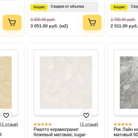
Скидки от объема
Ски
Акция:
Акция:
руб.
руб.
3 390.00
2 790.00
3 051.00
руб. (м2)
2 511.00
руб.
(1 отзыв)
(1 отзыв)
Риалто керамогранит
Рок Лайн к
й
бежевый матовая; sugar-
матовый 6