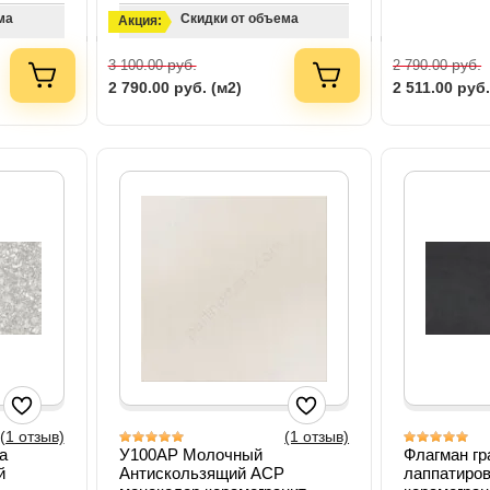
ма
Скидки от объема
Акция:
руб.
руб.
3 100.00
2 790.00
2 790.00
руб. (м2)
2 511.00
руб.
(1 отзыв)
(1 отзыв)
a
У100АР Молочный
Флагман г
й
Антискользящий АСР
лаппатиро