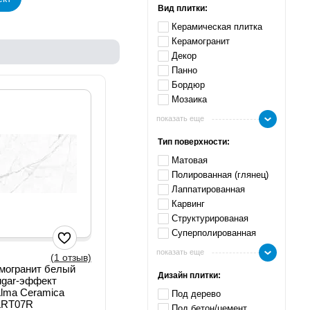
Вид плитки:
Керамическая плитка
Керамогранит
Декор
Панно
Бордюр
Мозаика
показать еще
Тип поверхности:
Матовая
Полированная (глянец)
Лаппатированная
Карвинг
Структурированая
Суперполированная
показать еще
(1 отзыв)
могранит белый
Дизайн плитки:
ugar-эффект
lma Ceramica
Под дерево
LRT07R
Под бетон/цемент