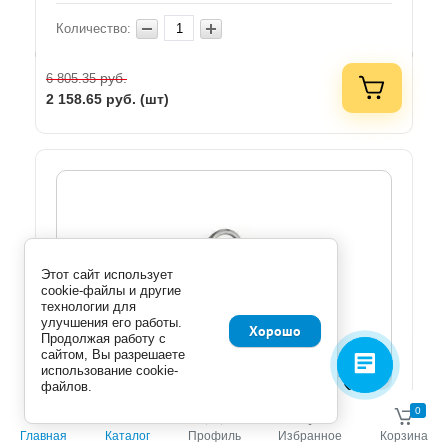
Количество:
руб.
6 805.35
2 158.65
руб. (шт)
Этот сайт использует
cookie-файлы и другие
технологии для
улучшения его работы.
Хорошо
Продолжая работу с
сайтом, Вы разрешаете
использование cookie-
файлов.
0
0
(0 отзывов)
Basis LM3605C, смеситель для кухни с высоким
Главная
Каталог
Профиль
Избранное
Корзина
поворотным изливом, хром Lemark