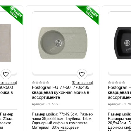
 отзывов)
(0 отзывов)
630х500
Fostogran FG 77-50, 770x495
Fostogran 
ойка в
кварцевая кухонная мойка в
кварцевая 
ассортименте
ассортиме
Артикул: FG 77-50
Артикул: FG 78
 Размер
Размер мойки: 77х49,5см. Размер
Размер мойк
: 21см.
чаши 38,5х38,5см. Глубина: 18см.
Размеры чаш
плекте.
Одинарный сифон в комплекте.
26,5х42см. Г
ый
Материал: 80% кварцевый
Двойной сиф