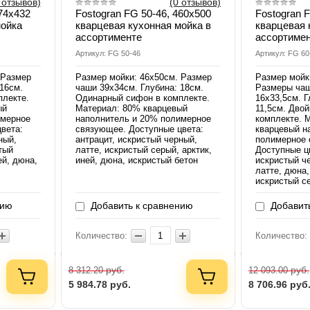
 отзывов)
(0 отзывов)
474х432
Fostogran FG 50-46, 460х500
Fostogran 
мойка
кварцевая кухонная мойка в
кварцевая 
ассортименте
ассортиме
Артикул: FG 50-46
Артикул: FG 60
 Размер
Размер мойки: 46х50см. Размер
Размер мойк
16см.
чаши 39х34см. Глубина: 18см.
Размеры чаш
плекте.
Одинарный сифон в комплекте.
16х33,5см. Г
ый
Материал: 80% кварцевый
11,5см. Дво
имерное
наполнитель и 20% полимерное
комплекте. 
вета:
связующее. Доступные цвета:
кварцевый н
ный,
антрацит, искристый черный,
полимерное 
тый
латте, искристый серый, арктик,
Доступные цв
ей, дюна,
иней, дюна, искристый бетон
искристый че
латте, дюна,
искристый с
нию
Добавить к сравнению
Добавить
Количество:
Количество:
руб.
руб.
8 312.20
12 093.00
5 984.78
руб.
8 706.96
руб