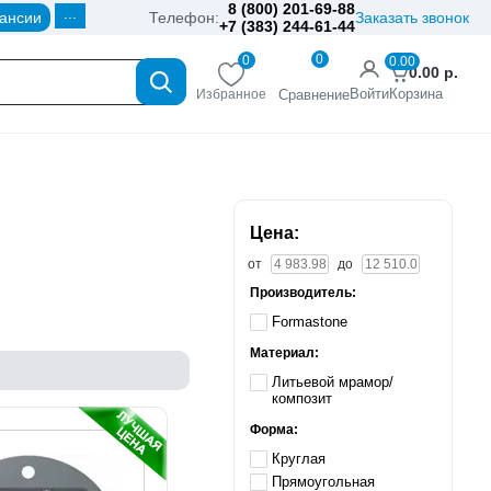
8 (800) 201-69-88
...
ансии
Телефон:
Заказать звонок
+7 (383) 244-61-44
0
0
0.00
0.00
р.
Войти
Корзина
Избранное
Сравнение
Цена:
от
до
Производитель:
Formastone
Материал:
Литьевой мрамор/
композит
Форма:
Круглая
Прямоугольная