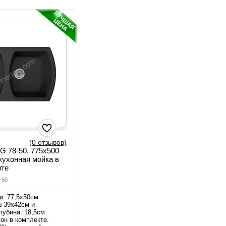
(0 отзывов)
FG 78-50, 775x500
кухонная мойка в
нте
-50
и: 77,5х50см.
 39х42см и
лубина: 18,5см.
он в комплекте.