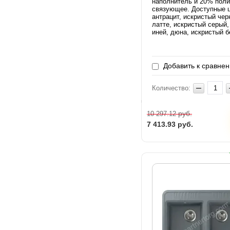
наполнитель и 20% пол
связующее. Доступные ц
антрацит, искристый чер
латте, искристый серый,
иней, дюна, искристый б
Добавить к сравне
Количество:
руб.
10 297.12
7 413.93
руб.