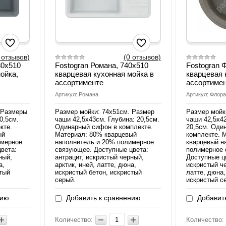
 отзывов)
(0 отзывов)
80x510
Fostogran Романа, 740х510
Fostogran 
ойка,
кварцевая кухонная мойка в
кварцевая 
ассортименте
ассортиме
Артикул: Романа
Артикул: Флор
 Размеры
Размер мойки: 74х51см. Размер
Размер мойк
0,5см.
чаши 42,5х43см. Глубина: 20,5см.
чаши 42,5х42
кте.
Одинарный сифон в комплекте.
20,5см. Оди
ый
Материал: 80% кварцевый
комплекте. 
имерное
наполнитель и 20% полимерное
кварцевый н
вета:
связующее. Доступные цвета:
полимерное 
ный,
антрацит, искристый черный,
Доступные цв
а,
арктик, иней, латте, дюна,
искристый че
стый
искристый бетон, искристый
латте, дюна,
серый.
искристый с
нию
Добавить к сравнению
Добавить
Количество:
Количество: