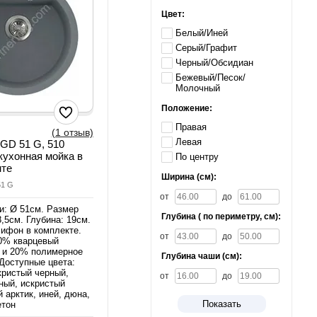
Цвет:
Белый/Иней
Серый/Графит
Черный/Обсидиан
Бежевый/Песок/
Молочный
Положение:
Правая
(1 отзыв)
Левая
FGD 51 G, 510
кухонная мойка в
По центру
нте
Ширина (см):
51 G
от
до
и: Ø 51см. Размер
Глубина ( по периметру, см):
,5см. Глубина: 19см.
ифон в комплекте.
от
до
0% кварцевый
 и 20% полимерное
Глубина чаши (см):
Доступные цвета:
кристый черный,
от
до
чный, искристый
 арктик, иней, дюна,
Показать
етон