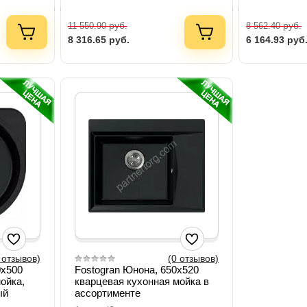
руб.
руб.
11 550.90
8 562.40
8 316.65
руб.
6 164.93
руб
 отзывов)
(0 отзывов)
0x500
Fostogran Юнона, 650x520
ойка,
кварцевая кухонная мойка в
ый
ассортименте