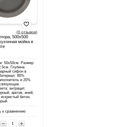
(0 отзывов)
Флора, 500х500
кухонная мойка в
нте
а
и: 50х50см. Размер
,5см. Глубина:
нарный сифон в
Материал: 80%
аполнитель и 20%
связующее.
ета: антрацит,
рный, арктик, иней,
 искристый бетон,
ерый.
 к сравнению