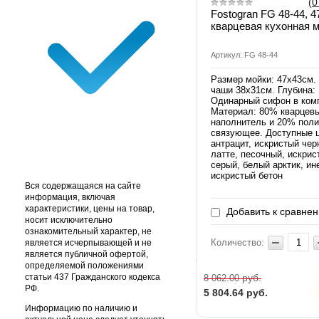
(0
Fostogran FG 48-44, 
кварцевая кухонная 
Артикул: FG 48-44
Размер мойки: 47х43см.
чаши 38х31см. Глубина: 
Одинарный сифон в ком
Материал: 80% кварцев
наполнитель и 20% пол
связующее. Доступные ц
антрацит, искристый чер
латте, песочный, искрис
серый, белый арктик, ин
искристый бетон
Вся содержащаяся на сайте
информация, включая
характеристики, цены на товар,
Добавить к сравне
носит исключительно
ознакомительный характер, не
Количество:
является исчерпывающей и не
является публичной офертой,
определяемой положениями
статьи 437 Гражданского кодекса
руб.
8 062.00
РФ.
5 804.64
руб.
Информацию по наличию и