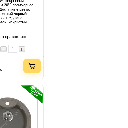
0% кварцевый
 и 20% полимерное
Доступные цвета:
кристый черный,
, латте, дюна,
етон, искристый
 к сравнению
б.