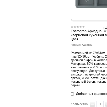
(0
Fostogran Ариадна, 7
кварцевая кухонная м
цвет
Артикул: Ариадна
Размер мойки: 78х51см.
чаш 32х36см. Глубина: 2
Двойной сифон в компле
Материал: 80% кварцев
наполнитель и 20% пол
связующее. Доступные ц
антрацит, искристый чер
арктик, иней, латте, дюн
искристый бетон, искри
серый
Добавить к сравне
Количество: