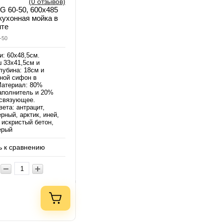
(0 отзывов)
FG 60-50, 600x485
кухонная мойка в
нте
-50
и: 60х48,5см.
 33х41,5см и
лубина: 18см и
йной сифон в
Материал: 80%
аполнитель и 20%
связующее.
ета: антрацит,
рный, арктик, иней,
 искристый бетон,
ерый
 к сравнению
.