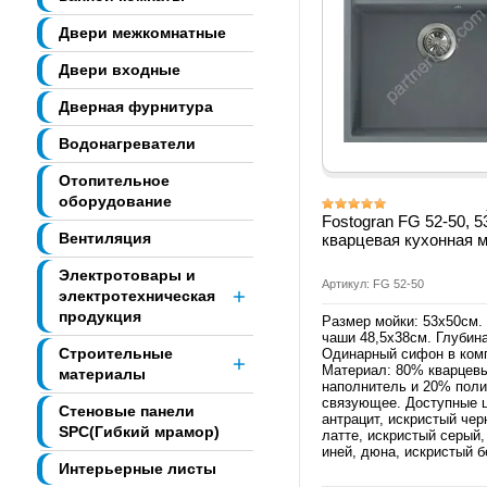
Двери межкомнатные
Двери входные
Дверная фурнитура
Водонагреватели
Отопительное
оборудование
Fostogran FG 52-50, 
Вентиляция
кварцевая кухонная 
Электротовары и
Артикул: FG 52-50
электротехническая
продукция
Размер мойки: 53х50см.
чаши 48,5х38см. Глубина
Строительные
Одинарный сифон в ком
Материал: 80% кварцев
материалы
наполнитель и 20% пол
связующее. Доступные ц
Стеновые панели
антрацит, искристый чер
SPC(Гибкий мрамор)
латте, искристый серый,
иней, дюна, искристый б
Интерьерные листы