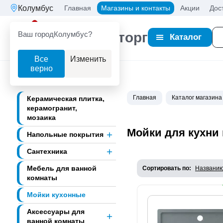
Колумбус
Главная
Магазины и контакты
Акции
Дос
Ваш город
Колумбус?
Партнерторг
Каталог
Все
Изменить
верно
Главная
Каталог магазина
Керамическая плитка,
керамогранит,
мозаика
Мойки для кухни
Напольные покрытия
Сантехника
Мебель для ванной
Сортировать по:
Названи
комнаты
Мойки кухонные
Аксессуары для
ванной комнаты