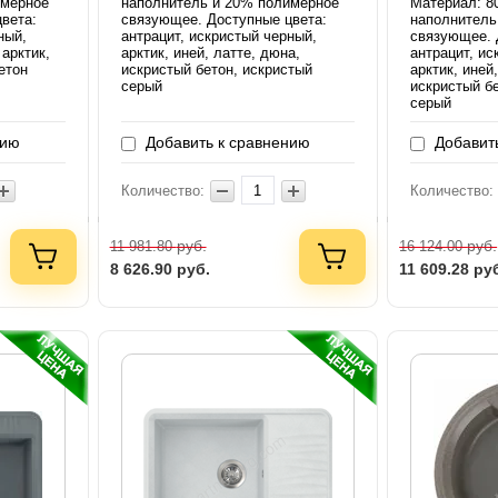
имерное
наполнитель и 20% полимерное
Материал: 8
вета:
связующее. Доступные цвета:
наполнитель
ный,
антрацит, искристый черный,
связующее. 
 арктик,
арктик, иней, латте, дюна,
антрацит, ис
етон
искристый бетон, искристый
арктик, иней
серый
искристый б
серый
нию
Добавить к сравнению
Добавить
Количество:
Количество:
руб.
руб.
11 981.80
16 124.00
8 626.90
руб.
11 609.28
ру