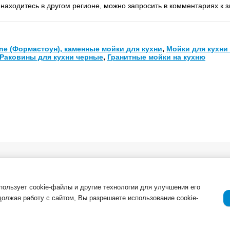
находитесь в другом регионе, можно запросить в комментариях к 
ne (Формастоун), каменные мойки для кухни
,
Мойки для кухни 
Раковины для кухни черные
,
Гранитные мойки на кухню
в. Опт
О компании
Важная инфор
Новости
ля
Возврат товар
спользует cookie-файлы и другие технологии для улучшения его
должая работу с сайтом, Вы разрешаете использование cookie-
Приемка товар
Отзывы о компании и услугах
ации
Гарантия
Политика конф