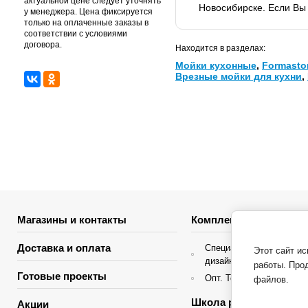
актуальной цене следует уточнять
Новосибирске. Если Вы 
у менеджера. Цена фиксируется
только на оплаченные заказы в
соответствии с условиями
договора.
Находится в разделах:
Мойки кухонные
,
Formasto
Врезные мойки для кухни
,
Магазины и контакты
Комплектация объекто
Доставка и оплата
Специальные условия д
Этот сайт и
дизайнеров интерьера
работы. Про
Готовые проекты
Опт. Торгующие организ
файлов.
Школа ремонта
Акции