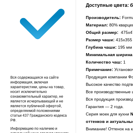
Доступные цвета: б
Производитель:
Forma
Материал:
80% кварцев
Общий размер:
475х4
Размер чаши:
415х355
Глубина чаши:
195 мм
Минимальная ширина
Количество чаш:
1
Примечание:
Установоч
Продукция компании Фо
Вся содержащаяся на сайте
информация, включая
Высокое качество под
характеристики, цены на товар,
Все производственные 
носит исключительно
ознакомительный характер, не
Вся продукция произво
является исчерпывающей и не
является публичной офертой,
Гарантия — 2 года.
определяемой положениями
Серия моек для кухни
N
статьи 437 Гражданского кодекса
РФ.
оттенков и актуальн
Внимание! Оттенок на к
Информацию по наличию и