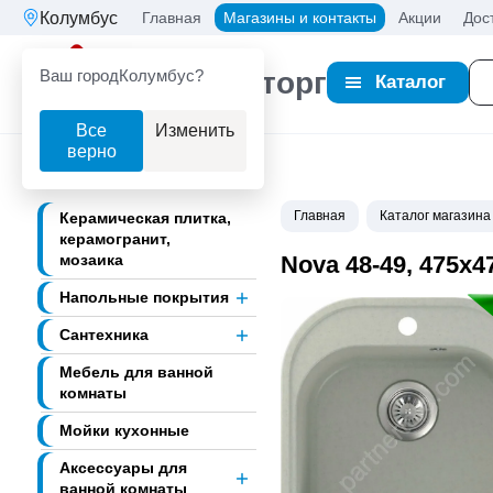
Колумбус
Главная
Магазины и контакты
Акции
Дос
Ваш город
Колумбус?
Партнерторг
Каталог
Все
Изменить
верно
Главная
Каталог магазина
Керамическая плитка,
керамогранит,
мозаика
Nova 48-49, 475х
Напольные покрытия
Сантехника
Мебель для ванной
комнаты
Мойки кухонные
Аксессуары для
ванной комнаты