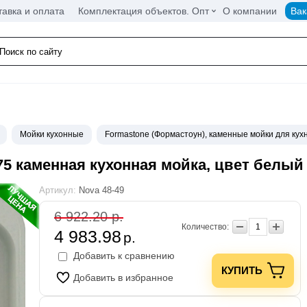
тавка и оплата
Комплектация объектов. Опт
О компании
Вак
Мойки кухонные
Formastone (Формастоун), каменные мойки для кух
475 каменная кухонная мойка, цвет белый
Артикул:
Nova 48-49
6 922.20 р.
Количество:
4 983.98
р.
Добавить к сравнению
КУПИТЬ
Добавить в избранное