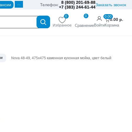
8 (800) 201-69-88
...
ансии
Телефон:
Заказать звонок
+7 (383) 244-61-44
0
0
0.00
0.00
р.
Войти
Корзина
Избранное
Сравнение
ни
Nova 48-49, 475х475 каменная кухонная мойка, цвет белый