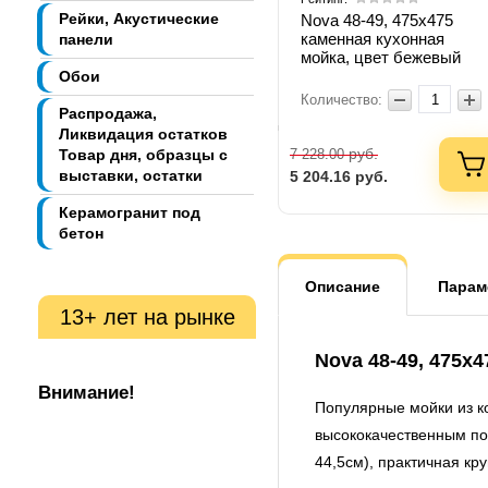
Рейки, Акустические
Nova 48-49, 475х475
каменная кухонная
панели
мойка, цвет бежевый
Обои
Количество:
Распродажа,
Ликвидация остатков
руб.
Товар дня, образцы с
7 228.00
выставки, остатки
5 204.16
руб.
Керамогранит под
бетон
Описание
Парам
13+ лет на рынке
Nova 48-49, 475х
Внимание!
Популярные мойки из к
высококачественным по
44,5см), практичная кр