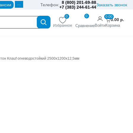
8 (800) 201-69-88
...
ансии
Телефон:
Заказать звонок
+7 (383) 244-61-44
0
0
0.00
0.00
р.
Войти
Корзина
Избранное
Сравнение
тон Knauf огневодостойкий 2500х1200х12,5мм