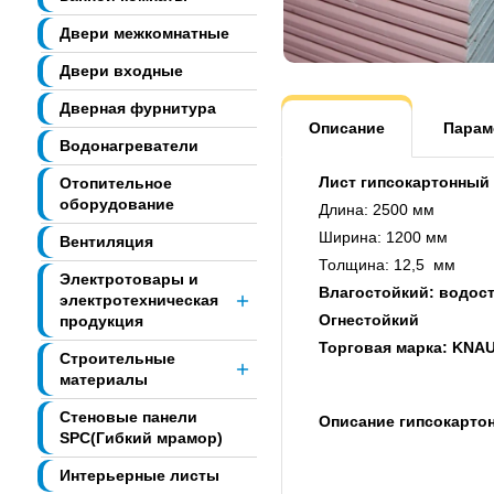
Двери межкомнатные
Двери входные
Дверная фурнитура
Описание
Парам
Водонагреватели
Лист гипсокартонный 
Отопительное
оборудование
Длина: 2500 мм
Ширина: 1200 мм
Вентиляция
Толщина: 12,5 мм
Электротовары и
Влагостойкий: водос
электротехническая
Огнестойкий
продукция
Торговая марка: KNA
Строительные
материалы
Стеновые панели
Описание гипсокарто
SPC(Гибкий мрамор)
Интерьерные листы