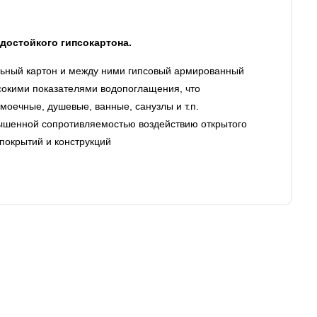
одостойкого гипсокартона.
льный картон и между ними гипсовый армированный
окими показателями водопоглащения, что
оечные, душевые, ванные, санузлы и т.п.
шенной сопротивляемостью воздействию открытого
 покрытий и конструкций