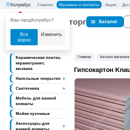
Колумбус
Главная
Магазины и контакты
Акции
Дос
Ваш город
Колумбус?
Партнерторг
Каталог
Все
Изменить
верно
Главная
Каталог магазина
Керамическая плитка,
керамогранит,
мозаика
Гипсокартон Knau
Напольные покрытия
Сантехника
Мебель для ванной
комнаты
Мойки кухонные
Аксессуары для
ванной комнаты