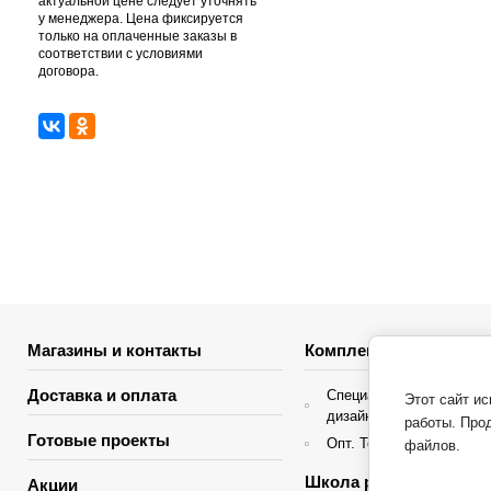
актуальной цене следует уточнять
у менеджера. Цена фиксируется
только на оплаченные заказы в
соответствии с условиями
договора.
Магазины и контакты
Комплектация объекто
Доставка и оплата
Специальные условия д
Этот сайт и
дизайнеров интерьера
работы. Про
Готовые проекты
Опт. Торгующие организ
файлов.
Школа ремонта
Акции