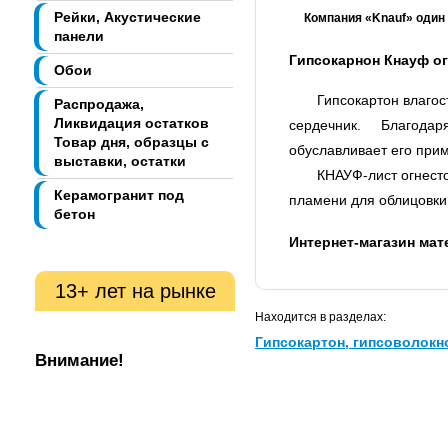
Рейки, Акустические
Компания «Knauf» один и
панели
Гипсокарнон Кнауф ог
Обои
Гипсокартон влагостой
Распродажа,
Ликвидация остатков
сердечник.
Благодаря 
Товар дня, образцы с
обуславливает его прим
выставки, остатки
КНАУФ-лист огнестойк
Керамогранит под
пламени для облицовки 
бетон
Интернет-магазин ма
13+ лет на рынке
Находится в разделах:
Гипсокартон, гипсоволокн
Внимание!