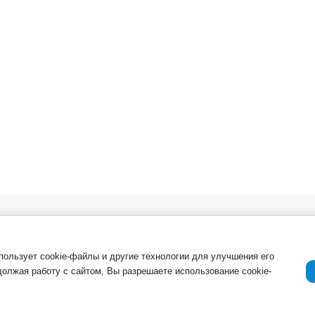
в. Опт
О компании
Важная инфор
Новости
ля
Возврат товар
спользует cookie-файлы и другие технологии для улучшения его
должая работу с сайтом, Вы разрешаете использование cookie-
Приемка товар
Отзывы о компании и услугах
ации
Гарантия
Политика конф