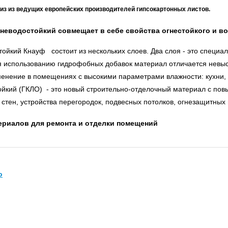
з из ведущих европейских производителей гипсокартонных листов.
неводостойкий совмещает в себе свойства огнестойкого и в
кий Кнауф состоит из нескольких слоев. Два слоя - это специа
использованию гидрофобных добавок материал отличается невыс
енение в помещениях с высокими параметрами влажности: кухни, м
ий (ГКЛО) - это новый строительно-отделочный материал с повы
стен, устройства перегородок, подвесных потолков, огнезащитных
териалов для ремонта и отделки помещений
о