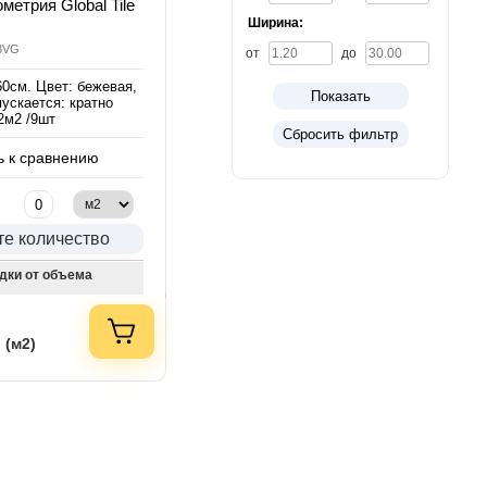
метрия Global Tile
Ширина:
3VG
от
до
60см. Цвет: бежевая,
Показать
ускается: кратно
2м2 /9шт
Сбросить фильтр
 к сравнению
те количество
дки от объема
 (м2)