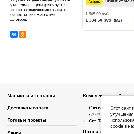
актуальной цене следует уточнять
Скидки от объе
Акция:
у менеджера. Цена фиксируется
только на оплаченные заказы в
руб.
1 505.00
соответствии с условиями
договора.
1 384.60
руб. (м2)
Магазины и контакты
Комплектация объекто
Доставка и оплата
Этот сайт 
Специальные условия д
дизайнеров интерьера
улучшения 
использова
Готовые проекты
Опт. Торгующие организ
cookie в н
Школа ремонта
Акции