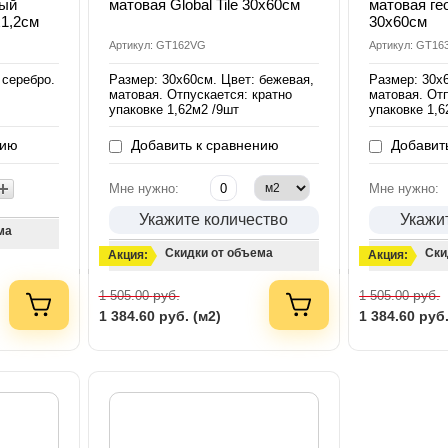
вый
матовая Global Tile 30х60см
матовая гео
x1,2см
30х60см
Артикул: GT162VG
Артикул: GT16
 серебро.
Размер: 30х60см. Цвет: бежевая,
Размер: 30х
матовая. Отпускается: кратно
матовая. Отп
упаковке 1,62м2 /9шт
упаковке 1,6
нию
Добавить к сравнению
Добавить
Мне нужно:
Мне нужно:
Укажите количество
Укажи
ма
Скидки от объема
Ски
Акция:
Акция:
руб.
руб.
1 505.00
1 505.00
1 384.60
руб. (м2)
1 384.60
руб.