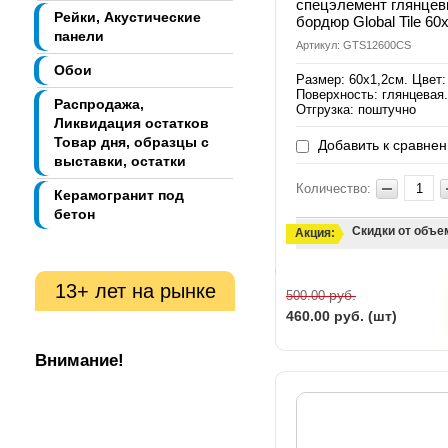
спецэлемент глянце
Рейки, Акустические
бордюр Global Tile 60
панели
Артикул: GTS12600CS
Обои
Размер: 60x1,2см. Цвет:
Поверхность: глянцевая.
Распродажа,
Отгрузка: поштучно
Ликвидация остатков
Товар дня, образцы с
Добавить к сравне
выставки, остатки
Количество:
Керамогранит под
бетон
Скидки от объе
Акция:
13+ лет на рынке
руб.
500.00
460.00
руб. (шт)
Внимание!