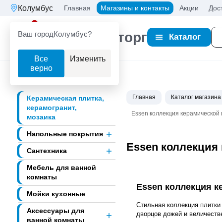
Колумбус
Главная
Магазины и контакты
Акции
Дос
Ваш город
Колумбус?
Партнерторг
Каталог
Все
Изменить
верно
Главная
Каталог магазина
Керамическая плитка,
керамогранит,
Essen коллекция керамической п
мозаика
Напольные покрытия
Essen коллекция 
Сантехника
Мебель для ванной
комнаты
Essen коллекция ке
Мойки кухонные
Стильная коллекция плитки
Аксессуары для
дворцов дожей и величеств
ванной комнаты