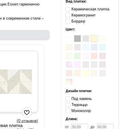
Вид плитки:
кции Essen гармонично
Керамическая плитка
Керамогранит
н в современном стиле –
Бордюр
Цвет:
Дизайн плитки:
Под камень
Терраццо
Моноколор
Длина:
(0 отзывов)
вая плитка
от
до