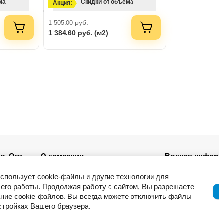
ма
Скидки от объема
Акция:
руб.
1 505.00
1 384.60
руб. (м2)
в. Опт
О компании
Важная инфор
Новости
использует cookie-файлы и другие технологии для
ля
Возврат товар
его работы. Продолжая работу с сайтом, Вы разрешаете
Приемка товар
ние cookie-файлов. Вы всегда можете отключить файлы
Отзывы о компании и услугах
ации
Гарантия
астройках Вашего браузера.
Политика конф