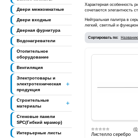
Характерная особенность р
Двери межкомнатные
сочетаются элегантность ст
Двери входные
Нейтральная палитра в сер
легкий, светлый и функцио
Дверная фурнитура
Сортировать по:
Названи
Водонагреватели
Отопительное
оборудование
Вентиляция
Электротовары и
электротехническая
продукция
Строительные
материалы
Стеновые панели
SPC(Гибкий мрамор)
(0
Интерьерные листы
Листелло серебро