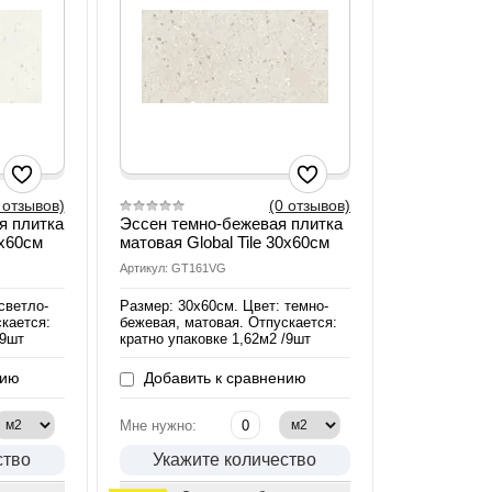
 отзывов)
(0 отзывов)
я плитка
Эссен темно-бежевая плитка
0х60см
матовая Global Tile 30х60см
Артикул: GT161VG
светло-
Размер: 30х60см. Цвет: темно-
кается:
бежевая, матовая. Отпускается:
/9шт
кратно упаковке 1,62м2 /9шт
нию
Добавить к сравнению
Мне нужно:
ство
Укажите количество