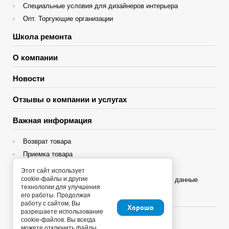
Специальные условия для дизайнеров интерьера
Опт. Торгующие организации
Школа ремонта
О компании
Новости
Отзывы о компании и услугах
Важная информация
Возврат товара
Приемка товара
Гарантия
Этот сайт использует
cookie-файлы и другие
Политика конфиденциальности и персональные данные
технологии для улучшения
его работы. Продолжая
Яндекс Сплит
работу с сайтом, Вы
Хорошо
разрешаете использование
cookie-файлов. Вы всегда
можете отключить файлы