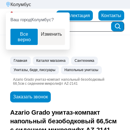
Колумбус
Партнерторг
Комплектация
Контакты
Ваш город
Колумбус?
Все
Изменить
верно
Главная
Каталог магазина
Сантехника
Унитазы, биде, писсуары
Напольные унитазы
Azario Grado унитаз-компакт напольный безободковый
66,5см с сидением микролифт AZ-2141
Заказать звонок
Azario Grado унитаз-компакт
напольный безободковый 66,5см
с сидением микролифт AZ-2141