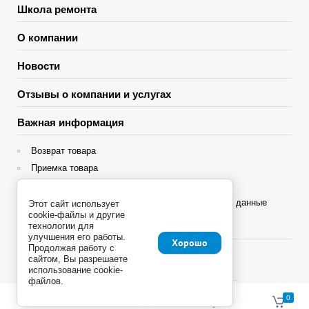
Школа ремонта
О компании
Новости
Отзывы о компании и услугах
Важная информация
Возврат товара
Приемка товара
Гарантия
Политика конфиденциальности и персональные данные
Этот сайт использует
cookie-файлы и другие
технологии для
Яндекс Сплит
улучшения его работы.
Хорошо
Продолжая работу с
сайтом, Вы разрешаете
использование cookie-
файлов.
Copyright © 2013 - 2026
0
0