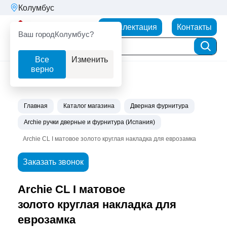
Колумбус
Партнерторг
Комплектация
Контакты
Ваш город
Колумбус?
Все
Изменить
верно
Главная
Каталог магазина
Дверная фурнитура
Archie ручки дверные и фурнитура (Испания)
Archie CL I матовое золото круглая накладка для еврозамка
Заказать звонок
Archie CL I матовое
золото круглая накладка для
еврозамка