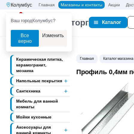
Колумбус
Главная
Магазины и контакты
Акции
Дос
Ваш город
Колумбус?
Партнерторг
Каталог
Все
Изменить
верно
Главная
Каталог магазина
Керамическая плитка,
керамогранит,
мозаика
Профиль 0,4мм п
Напольные покрытия
Сантехника
Мебель для ванной
комнаты
Мойки кухонные
Аксессуары для
ванной комнаты