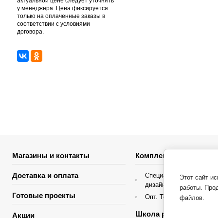
актуальной цене следует уточнять
у менеджера. Цена фиксируется
только на оплаченные заказы в
соответствии с условиями
договора.
Магазины и контакты
Комплектация объекто
Доставка и оплата
Специальные условия д
Этот сайт и
дизайнеров интерьера
работы. Про
Готовые проекты
Опт. Торгующие организ
файлов.
Школа ремонта
Акции