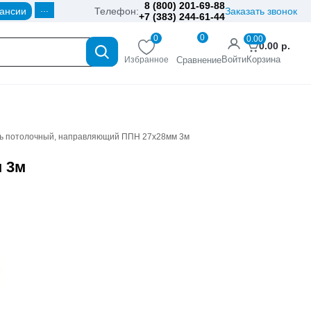
8 (800) 201-69-88
...
ансии
Телефон:
Заказать звонок
+7 (383) 244-61-44
0
0
0.00
0.00
р.
Войти
Корзина
Избранное
Сравнение
 потолочный, направляющий ППН 27х28мм 3м
 3м