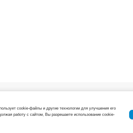
в. Опт
О компании
Важная инфор
Новости
ля
Возврат товар
спользует cookie-файлы и другие технологии для улучшения его
должая работу с сайтом, Вы разрешаете использование cookie-
Приемка товар
Отзывы о компании и услугах
ации
Гарантия
Политика конф