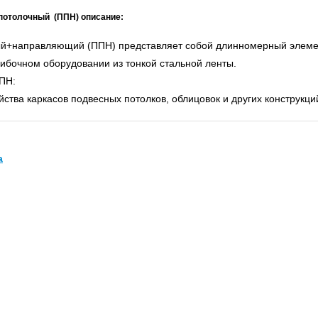
потолочный (ППН) описание:
аправляющий (ППН) представляет собой длинномерный элемент
бочном оборудовании из тонкой стальной ленты.
ППН:
ства каркасов подвесных потолков, облицовок и других конструкци
а