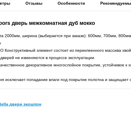
етры
Отзывы
Особенности
Рекомендуем
yDoors дверь межкомнатная дуб мокко
та 2000мм, ширина (выбирается при заказе): 600мм, 700мм, 800мм
о
. О Конструктивный элемент состоит из переклеенного массива хв
дверей не изменяются в процессе эксплуатации.
качественное декоративное многослойное покрытие, устойчивое к
я исключает попадание влаги под покрытие полотна и защищает о
tella двери экошпон