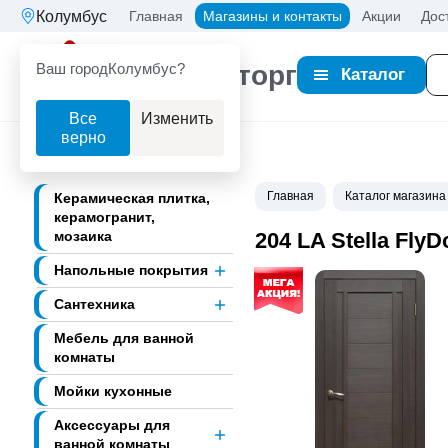
Колумбус
Главная
Магазины и контакты
Акции
Дос
Ваш город
Колумбус?
Партнерторг
Каталог
Все
Изменить
верно
Главная
Каталог магазина
Керамическая плитка,
керамогранит,
мозаика
204 LA Stella Fl
Напольные покрытия
Сантехника
Мебель для ванной
комнаты
Мойки кухонные
Аксессуары для
ванной комнаты