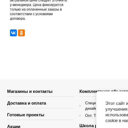
актуальной цене следует уточнять
у менеджера. Цена фиксируется
только на оплаченные заказы в
соответствии с условиями
договора.
Магазины и контакты
Комплектация объекто
Доставка и оплата
Этот сайт 
Специальные условия д
дизайнеров интерьера
улучшения 
использова
Готовые проекты
Опт. Торгующие организ
cookie в н
Школа ремонта
Акции