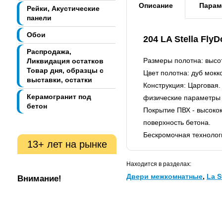
Описание
Парам
Рейки, Акустические
панели
Обои
204 LA Stella Fl
Распродажа,
Размеры полотна: высо
Ликвидация остатков
Товар дня, образцы с
Цвет полотна: дуб мокк
выставки, остатки
Конструкция: Царговая
Керамогранит под
физические параметры 
бетон
Покрытие ПВХ - высоко
поверхность бетона.
Бескромочная технологи
13+ лет на рынке
Находится в разделах:
Двери межкомнатные
,
La S
Внимание!