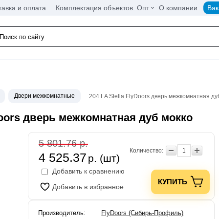
тавка и оплата
Комплектация объектов. Опт
О компании
Вак
Двери межкомнатные
204 LA Stella FlyDoors дверь межкомнатная ду
yDoors дверь межкомнатная дуб мокко
5 801.76 р.
Количество:
4 525.37
р. (шт)
Добавить к сравнению
КУПИТЬ
Добавить в избранное
Производитель:
FlyDoors (Сибирь-Профиль)