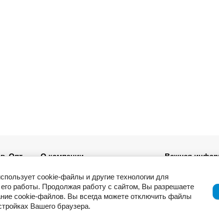
в. Опт
О компании
Важная инфор
Новости
использует cookie-файлы и другие технологии для
ля
Возврат товар
его работы. Продолжая работу с сайтом, Вы разрешаете
Приемка товар
ние cookie-файлов. Вы всегда можете отключить файлы
Отзывы о компании и услугах
ации
Гарантия
астройках Вашего браузера.
Политика конф