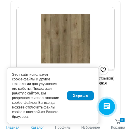
Этот сайт использует
(0 отзывов)
cookie-файлы и другие
Signi 1001-15 SPC замковая кварцвиниловая
технологии для улучшения
плитка Norland Sigrid
его работы. Продолжая
работу с сайтом, Вы
Хорошо
Артикул: 1001-15
разрешаете использование
cookie-файлов. Вы всегда
Размер: 122х18,3см. Толщина 3,5мм. Защитный слой
можете отключить файлы
0,3мм. Фаска микро. Замковое соединение. Отгрузка
cookie в настройках Вашего
кратно упаковке 10шт/2,233м2.
браузера.
0
0
Добавить к сравнению
Главная
Каталог
Профиль
Избранное
Корзина