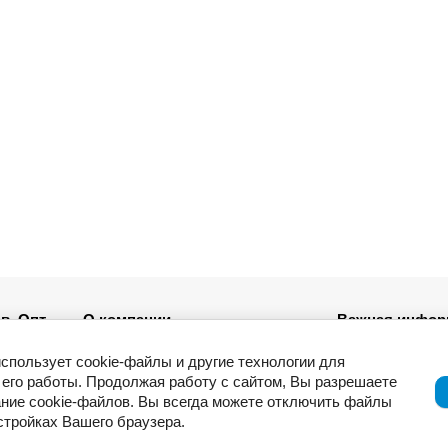
в. Опт
О компании
Важная инфор
Новости
использует cookie-файлы и другие технологии для
ля
Возврат товар
его работы. Продолжая работу с сайтом, Вы разрешаете
Приемка товар
ние cookie-файлов. Вы всегда можете отключить файлы
Отзывы о компании и услугах
ации
Гарантия
астройках Вашего браузера.
Политика конф