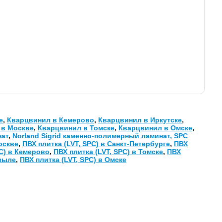
е
,
Кварцвинил в Кемерово
,
Кварцвинил в Иркутске
,
 в Москве
,
Кварцвинил в Томске
,
Кварцвинил в Омске
,
нат
,
Norland Sigrid каменно-полимерный ламинат, SPC
оскве
,
ПВХ плитка (LVT, SPC) в Санкт-Петербурге
,
ПВХ
PC) в Кемерово
,
ПВХ плитка (LVT, SPC) в Томске
,
ПВХ
ызыле
,
ПВХ плитка (LVT, SPC) в Омске