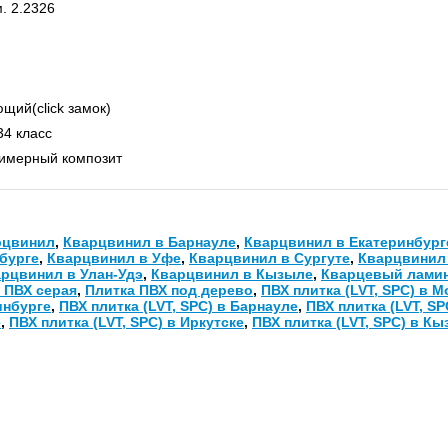
. 2.2326
щий(click замок)
34 класс
имерный композит
рцвинил
,
Кварцвинил в Барнауле
,
Кварцвинил в Екатеринбург
бурге
,
Кварцвинил в Уфе
,
Кварцвинил в Сургуте
,
Кварцвинил
рцвинил в Улан-Удэ
,
Кварцвинил в Кызыле
,
Кварцевый лами
 ПВХ серая
,
Плитка ПВХ под дерево
,
ПВХ плитка (LVT, SPC) в М
инбурге
,
ПВХ плитка (LVT, SPC) в Барнауле
,
ПВХ плитка (LVT, S
е
,
ПВХ плитка (LVT, SPC) в Иркутске
,
ПВХ плитка (LVT, SPC) в К