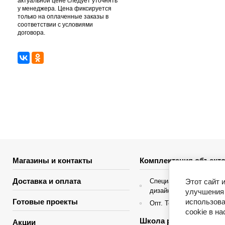
актуальной цене следует уточнять
у менеджера. Цена фиксируется
только на оплаченные заказы в
соответствии с условиями
договора.
Магазины и контакты
Комплектация объекто
Доставка и оплата
Этот сайт 
Специальные условия д
дизайнеров интерьера
улучшения 
использова
Готовые проекты
Опт. Торгующие организ
cookie в н
Школа ремонта
Акции