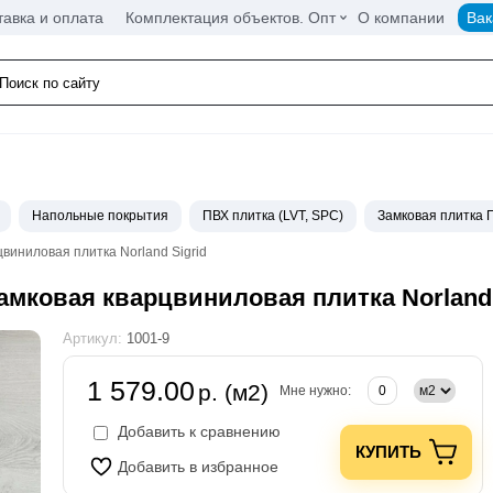
тавка и оплата
Комплектация объектов. Опт
О компании
Вак
Напольные покрытия
ПВХ плитка (LVT, SPC)
Замковая плитка 
виниловая плитка Norland Sigrid
замковая кварцвиниловая плитка Norland 
Артикул:
1001-9
1 579.00
р. (м2)
Мне нужно:
Добавить к сравнению
КУПИТЬ
Добавить в избранное