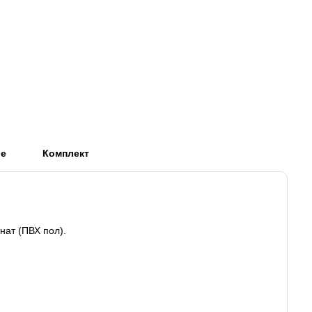
ые
Комплект
ат (ПВХ пол).