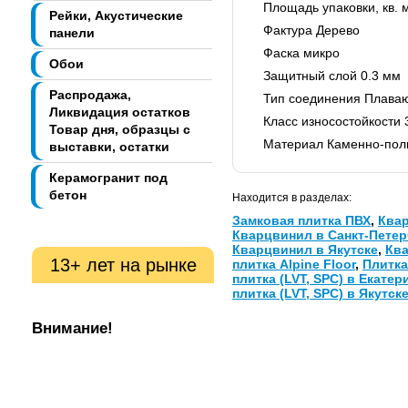
Площадь упаковки, кв. м
Рейки, Акустические
Фактура Дерево
панели
Фаска микро
Обои
Защитный слой 0.3 мм
Распродажа,
Тип соединения Плаваю
Ликвидация остатков
Класс износостойкости 
Товар дня, образцы с
Материал Каменно-пол
выставки, остатки
Керамогранит под
бетон
Находится в разделах:
Замковая плитка ПВХ
,
Ква
Кварцвинил в Санкт-Петер
Кварцвинил в Якутске
,
Ква
13+ лет на рынке
плитка Alpine Floor
,
Плитка
плитка (LVT, SPC) в Екатер
плитка (LVT, SPC) в Якутск
Внимание!