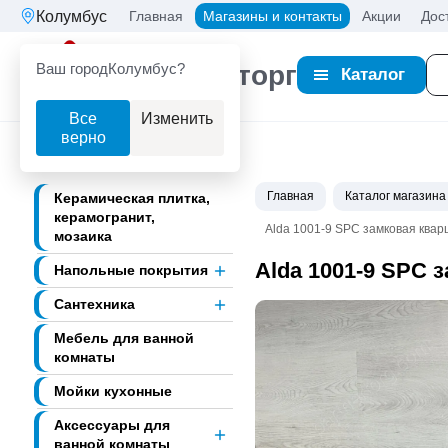
Колумбус
Главная
Магазины и контакты
Акции
Дос
Ваш город
Колумбус?
Партнерторг
Каталог
Все
Изменить
верно
Главная
Каталог магазина
Керамическая плитка,
керамогранит,
Alda 1001-9 SPC замковая кварц
мозаика
Alda 1001-9 SPC 
Напольные покрытия
Сантехника
Мебель для ванной
комнаты
Мойки кухонные
Аксессуары для
ванной комнаты