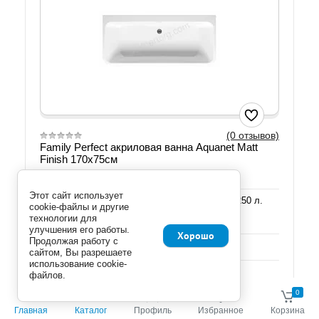
(0 отзывов)
Family Perfect акриловая ванна Aquanet Matt
Finish 170х75см
Артикул: 00260056
Этот сайт использует
Размер: 170х75х60см. Глубина 60см. Объем 250 л.
cookie-файлы и другие
Цвет: белый.
технологии для
Отдельностоящая,матовая,асимметричная.
улучшения его работы.
Хорошо
Продолжая работу с
Добавить к сравнению
сайтом, Вы разрешаете
использование cookie-
файлов.
Количество:
0
0
руб.
Главная
Каталог
Профиль
Избранное
Корзина
72 848.00