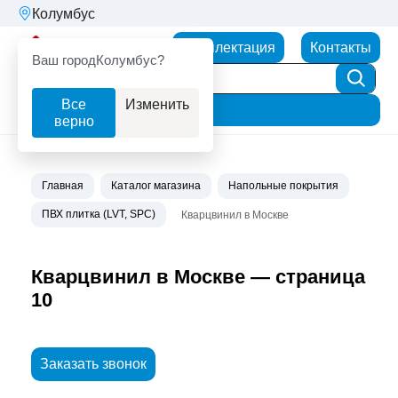
Колумбус
Партнерторг
Комплектация
Контакты
Ваш город
Колумбус?
Все
Изменить
Фильтр
верно
Главная
Каталог магазина
Напольные покрытия
ПВХ плитка (LVT, SPC)
Кварцвинил в Москве
Кварцвинил в Москве — страница
10
Заказать звонок