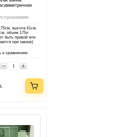
 асимметричная
075-CQ(H)01000000
х75см, высота 61см,
5см, объем 175л
т быть правой или
ается при заказе)
 к сравнению
б.