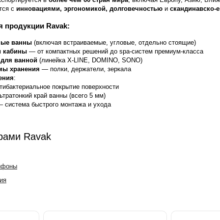
тся с
инновациями, эргономикой, долговечностью
и
скандинавско-
 продукции Ravak:
ные ванны
(включая встраиваемые, угловые, отдельно стоящие)
и кабины
— от компактных решений до spa-систем премиум-класса
 для ванной
(линейка X-LINE, DOMINO, SONO)
мы хранения
— полки, держатели, зеркала
ения
:
ибактериальное покрытие поверхности
тратонкий край ванны (всего 5 мм)
 система быстрого монтажа и ухода
арами Ravak
ифоны
ия