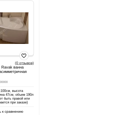
(0 отзывов)
 Ravak ванна
 асимметричная
000000
х100см, высота
ина 47см, объем 190л
т быть правой или
ается при заказе)
 к сравнению