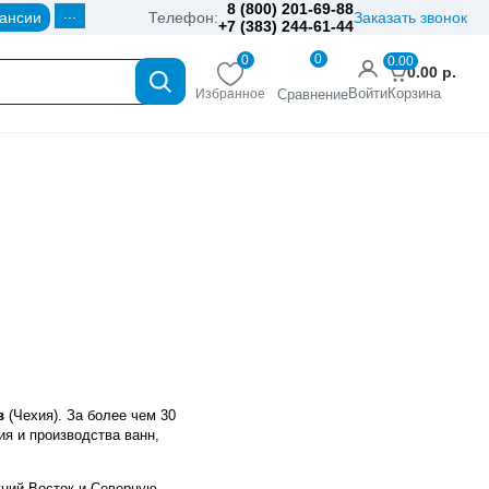
8 (800) 201-69-88
...
ансии
Телефон:
Заказать звонок
+7 (383) 244-61-44
0
0
0.00
0.00
р.
Войти
Корзина
Избранное
Сравнение
в
(Чехия). За более чем 30
ия и производства ванн,
жний Восток и Северную