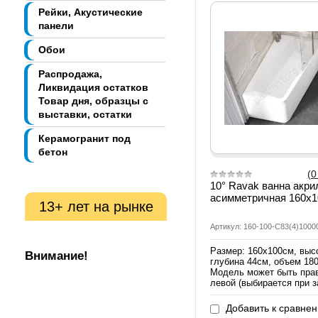
Рейки, Акустические
панели
Обои
Распродажа,
Ликвидация остатков
Товар дня, образцы с
выставки, остатки
Керамогранит под
бетон
(0
10° Ravak ванна акри
асимметричная 160х1
13+ лет на рынке
Артикул: 160-100-C83(4)1000
Размер: 160х100см, выс
Внимание!
глубина 44см, объем 18
Модель может быть пра
левой (выбирается при з
Добавить к сравне