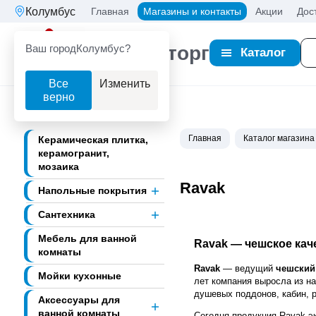
Колумбус
Главная
Магазины и контакты
Акции
Дос
Ваш город
Колумбус?
Партнерторг
Каталог
Все
Изменить
верно
Главная
Каталог магазина
Керамическая плитка,
керамогранит,
мозаика
Ravak
Напольные покрытия
Сантехника
Мебель для ванной
Ravak — чешское кач
комнаты
Ravak
— ведущий
чешский
Мойки кухонные
лет компания выросла из н
душевых поддонов, кабин, р
Аксессуары для
ванной комнаты
Сегодня продукция Ravak э