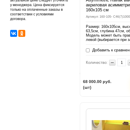
актуальной цене следует уточнять
акриловая асимметри
у менеджера. Цена фиксируется
160х105 см
только на оплаченные заказы в
соответствии с условиями
Артикул: 160-105- C46(7)100
договора.
Размер: 160х105см, выс
63,5см, глубина 47см, о
Модель может быть пра
левой (выбирается при з
Добавить к сравне
Количество:
68 000.00
руб.
(шт)