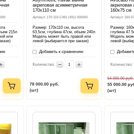
чная
акриловая асимметричная
акриловая
170х110 см
160х75 см
0000
Артикул: 170-110-C481 (491) 000000
Артикул: 160-
ота
Размер: 170х110 см, высота
Размер: 160
бъем 215л
63,5см, глубина 47см, объем 240л
глубина 47.
вой или
Модель может быть правой или
Модель може
аказе)
левой (выбирается при заказе)
левой (выбир
нию
Добавить к сравнению
Добавить
Количество:
Количество:
руб.
64 000.00
78 000.00
руб.
55 000.00
ру
(шт)
(шт)