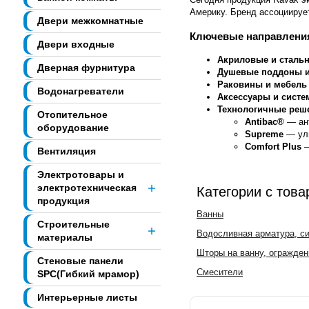
Америку. Бренд ассоциируе
Двери межкомнатные
Ключевые направления
Двери входные
Акриловые и сталь
Дверная фурнитура
Душевые поддоны 
Раковины и мебель
Водонагреватели
Аксессуары и систе
Технологичные реш
Отопительное
Antibac®
— ант
оборудование
Supreme
— уль
Comfort Plus
—
Вентиляция
Электротовары и
электротехническая
Категории с тов
продукция
Ванны
Строительные
Водосливная арматура, с
материалы
Шторы на ванну, огражден
Стеновые панели
Смесители
SPC(Гибкий мрамор)
Интерьерные листы