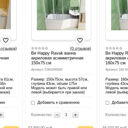
 отзывов)
(0 отзывов)
Be Happy Ravak ванна
Be Happy R
чная
акриловая асимметричная
акриловая
150х75 см
160х75 см
Артикул: C981000000
Артикул: 160-0
та 61см,
Размер: 150х75см, высота 57см,
Размер: 160
158л
глубина 43см, объем 175л
глубина 43с
вой или
Модель может быть правой или
Модель може
аказе)
левой (выбирается при заказе)
левой (выбир
нию
Добавить к сравнению
Добавить
Количество:
Количество:
руб.
руб.
53 800.00
56 033.00