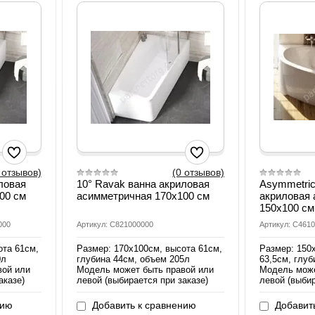
 отзывов)
(0 отзывов)
ловая
10° Ravak ванна акриловая
Asymmetric
00 см
асимметричная 170х100 см
акриловая
150х100 см
000
Артикул: C821000000
Артикул: C461
ота 61см,
Размер: 170х100см, высота 61см,
Размер: 150
0л
глубина 44см, объем 205л
63,5см, глуб
вой или
Модель может быть правой или
Модель може
аказе)
левой (выбирается при заказе)
левой (выбир
нию
Добавить к сравнению
Добавить