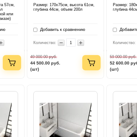
та 57см,
Размер: 170х75см, высота 61см,
Размер: 180
5л
глубина 44см, объем 200л
глубина 44с
вой или
аказе)
нию
Добавить к сравнению
Добавить
Количество:
Количество:
руб.
руб.
49 000.00
59 000.00
44 500.00
руб.
52 600.00
ру
(шт)
(шт)