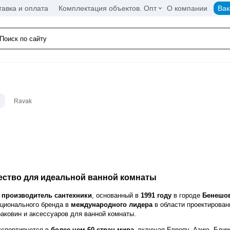
тавка и оплата
Комплектация объектов. Опт
О компании
Вак
Ravak
ество для идеальной ванной комнаты
 производитель сантехники
, основанный в
1991 году
в городе
Бенешо
ационального бренда в
международного лидера
в области проектирован
аковин и аксессуаров для ванной комнаты.
кспортируется в
более чем 60 стран мира
, включая Европу, Азию, Бли