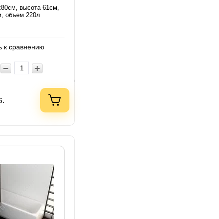
х80см, высота 61см,
м, объем 220л
 к сравнению
б.