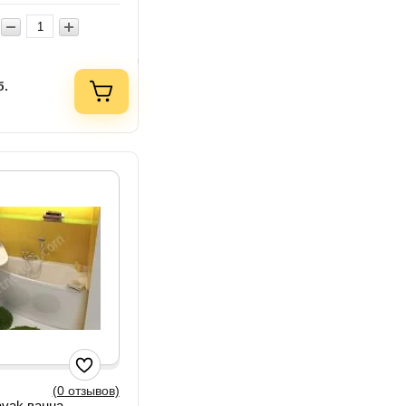
б.
(0 отзывов)
vak ванна