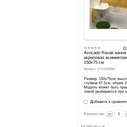
(0
Avocado Ravak ванна
акриловая асимметри
150х75 см
Артикул: CT01000000
Размер: 150х75см, высо
глубина 47.5см, объем 
Модель может быть пра
левой (выбирается при з
Добавить к сравне
Количество:
руб.
59 000.00