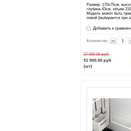
Размер: 170х75см, высо
глубина 43см, объем 21
Модель может быть пра
левой (выбирается при з
Добавить к сравне
Количество:
руб.
57 000.00
51 500.00
руб.
(шт)