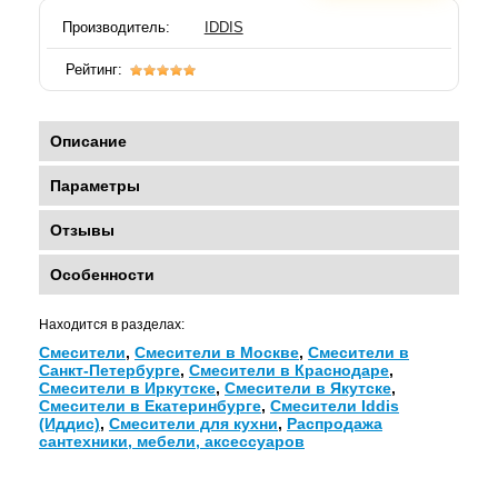
Производитель:
IDDIS
Рейтинг:
Описание
Параметры
Отзывы
Особенности
Находится в разделах:
Смесители
,
Смесители в Москве
,
Смесители в
Санкт-Петербурге
,
Смесители в Краснодаре
,
Смесители в Иркутске
,
Смесители в Якутске
,
Смесители в Екатеринбурге
,
Смесители Iddis
(Иддис)
,
Смесители для кухни
,
Распродажа
сантехники, мебели, аксессуаров