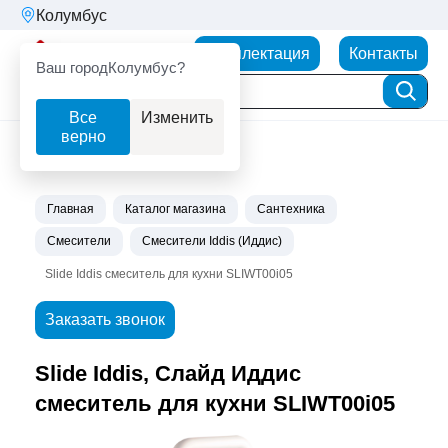
Колумбус
Партнерторг
Комплектация
Контакты
Ваш город
Колумбус?
Все
Изменить
верно
Главная
Каталог магазина
Сантехника
Смесители
Смесители Iddis (Иддис)
Slide Iddis cмеситель для кухни SLIWT00i05
Заказать звонок
Slide Iddis, Слайд Иддис
cмеситель для кухни SLIWT00i05