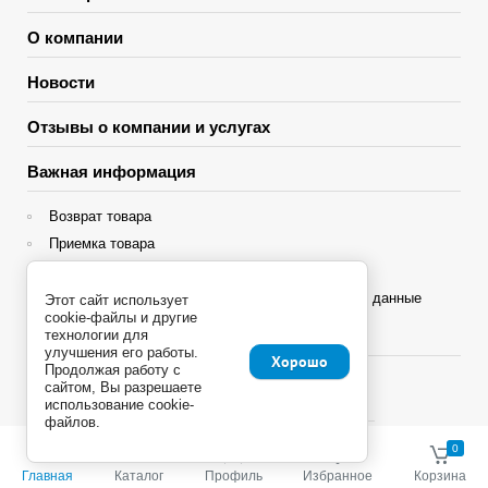
О компании
Новости
Отзывы о компании и услугах
Важная информация
Возврат товара
Приемка товара
Гарантия
Политика конфиденциальности и персональные данные
Этот сайт использует
cookie-файлы и другие
Яндекс Сплит
технологии для
улучшения его работы.
Хорошо
Продолжая работу с
сайтом, Вы разрешаете
использование cookie-
файлов.
Copyright © 2013 - 2026
0
0
Главная
Каталог
Профиль
Избранное
Корзина