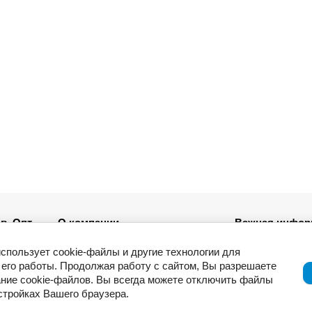
в. Опт
О компании
Важная инфор
Новости
использует cookie-файлы и другие технологии для
ля
Возврат товар
его работы. Продолжая работу с сайтом, Вы разрешаете
Приемка товар
ние cookie-файлов. Вы всегда можете отключить файлы
Отзывы о компании и услугах
ации
Гарантия
астройках Вашего браузера.
Политика конф