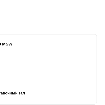
03 MSW
тавочный за
л