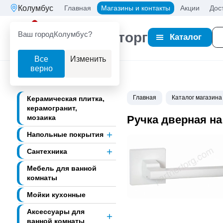
Колумбус
Главная
Магазины и контакты
Акции
Дос
Ваш город
Колумбус?
Партнерторг
Каталог
Все
Изменить
верно
Главная
Каталог магазина
Керамическая плитка,
керамогранит,
мозаика
Ручка дверная на
Напольные покрытия
Сантехника
Мебель для ванной
комнаты
Мойки кухонные
Аксессуары для
ванной комнаты