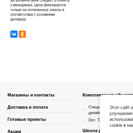
актуальной цене следует уточнять
у менеджера. Цена фиксируется
только на оплаченные заказы в
соответствии с условиями
договора.
Магазины и контакты
Комплектация объекто
Доставка и оплата
Этот сайт 
Специальные условия д
дизайнеров интерьера
улучшения 
использова
Готовые проекты
Опт. Торгующие организ
cookie в н
Школа ремонта
Акции