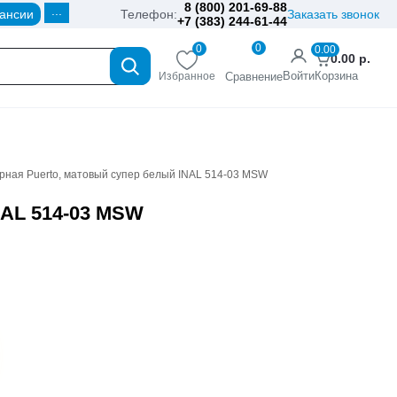
8 (800) 201-69-88
...
ансии
Телефон:
Заказать звонок
+7 (383) 244-61-44
0
0
0.00
0.00
р.
Войти
Корзина
Избранное
Сравнение
ерная Puerto, матовый супер белый INAL 514-03 MSW
NAL 514-03 MSW