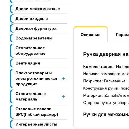
Двери межкомнатные
Двери входные
Дверная фурнитура
Описание
Парам
Водонагреватели
Отопительное
оборудование
Ручка дверная на
Вентиляция
Комплектация:
На одну
Электротовары и
Наличие замочного мех
электротехническая
Покрытие: Гальваника
продукция
Конструкция ручки: пов
Строительные
Материал: Zamak/Алю
материалы
Сторона ручки: универ
Стеновые панели
SPC(Гибкий мрамор)
Ручки для межкомн
Интерьерные листы