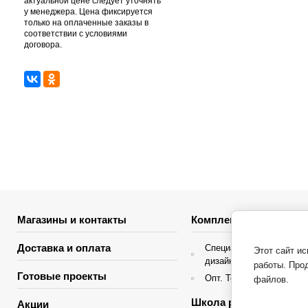
актуальной цене следует уточнять
у менеджера. Цена фиксируется
только на оплаченные заказы в
соответствии с условиями
договора.
Магазины и контакты
Комплектация объекто
Доставка и оплата
Специальные условия д
Этот сайт и
дизайнеров интерьера
работы. Про
Готовые проекты
Опт. Торгующие организ
файлов.
Школа ремонта
Акции