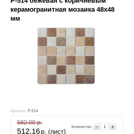
P-514 бежевая с коричневым
керамогранитная мозаика 48х48
мм
Артикул:
P-514
582.00 р.
Количество:
512.16
р. (лист)