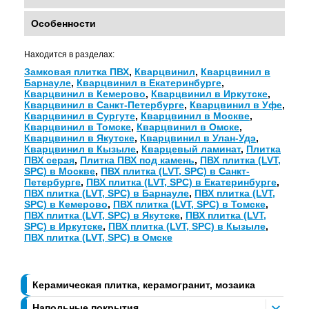
Особенности
Находится в разделах:
Замковая плитка ПВХ
,
Кварцвинил
,
Кварцвинил в
Барнауле
,
Кварцвинил в Екатеринбурге
,
Кварцвинил в Кемерово
,
Кварцвинил в Иркутске
,
Кварцвинил в Санкт-Петербурге
,
Кварцвинил в Уфе
,
Кварцвинил в Сургуте
,
Кварцвинил в Москве
,
Кварцвинил в Томске
,
Кварцвинил в Омске
,
Кварцвинил в Якутске
,
Кварцвинил в Улан-Удэ
,
Кварцвинил в Кызыле
,
Кварцевый ламинат
,
Плитка
ПВХ серая
,
Плитка ПВХ под камень
,
ПВХ плитка (LVT,
SPC) в Москве
,
ПВХ плитка (LVT, SPC) в Санкт-
Петербурге
,
ПВХ плитка (LVT, SPC) в Екатеринбурге
,
ПВХ плитка (LVT, SPC) в Барнауле
,
ПВХ плитка (LVT,
SPC) в Кемерово
,
ПВХ плитка (LVT, SPC) в Томске
,
ПВХ плитка (LVT, SPC) в Якутске
,
ПВХ плитка (LVT,
SPC) в Иркутске
,
ПВХ плитка (LVT, SPC) в Кызыле
,
ПВХ плитка (LVT, SPC) в Омске
Керамическая плитка, керамогранит, мозаика
Напольные покрытия