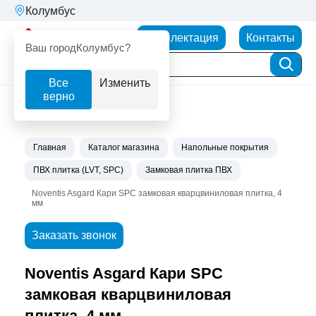
Колумбус
Партнерторг
Комплектация
Контакты
Ваш город
Колумбус?
Все
Изменить
верно
Главная
Каталог магазина
Напольные покрытия
ПВХ плитка (LVT, SPC)
Замковая плитка ПВХ
Noventis Asgard Кари SPC замковая кварцвиниловая плитка, 4
мм
Заказать звонок
Noventis Asgard Кари SPC
замковая кварцвиниловая
плитка, 4 мм