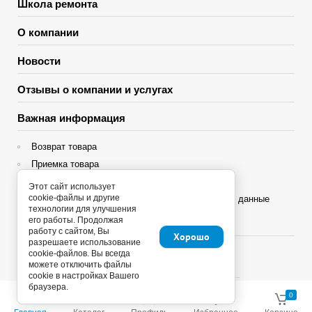
Школа ремонта
О компании
Новости
Отзывы о компании и услугах
Важная информация
Возврат товара
Приемка товара
Гарантия
Этот сайт использует
cookie-файлы и другие
Политика конфиденциальности и персональные данные
технологии для улучшения
его работы. Продолжая
Яндекс Сплит
работу с сайтом, Вы
Хорошо
разрешаете использование
cookie-файлов. Вы всегда
можете отключить файлы
cookie в настройках Вашего
браузера.
Copyright © 2013 - 2026
0
0